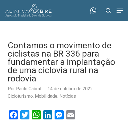
Skip
Menu
Men
to
search
main
content
Contamos o movimento de
ciclistas na BR 336 para
fundamentar a implantação
de uma ciclovia rural na
rodovia
Por
Paulo Cabral
14 de outubro de 2022
Cicloturismo
,
Mobilidade
,
Notícias
Facebook
Twitter
WhatsApp
LinkedIn
Messenger
Email