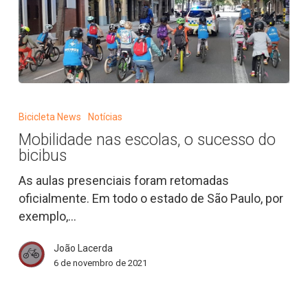
Mobilidade
nas
Bicicleta News
Notícias
escolas,
Mobilidade nas escolas, o sucesso do
o
bicibus
sucesso
do
As aulas presenciais foram retomadas
bicibus
oficialmente. Em todo o estado de São Paulo, por
exemplo,…
João Lacerda
6 de novembro de 2021