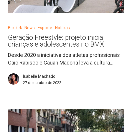
Geração
Freestyle:
Bicicleta News
Esporte
Notícias
projeto
Geração Freestyle: projeto inicia
inicia
crianças e adolescentes no BMX
crianças
e
Desde 2020 a iniciativa dos atletas profissionais
adolescentes
Caio Rabisco e Cauan Madona leva a cultura…
no
Isabelle Machado
BMX
27 de outubro de 2022