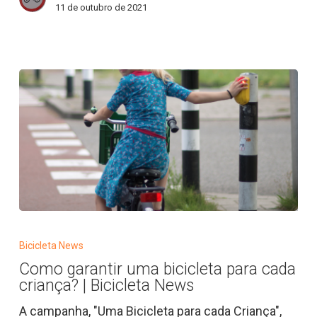
11 de outubro de 2021
Como
garantir
Bicicleta News
uma
Como garantir uma bicicleta para cada
bicicleta
criança? | Bicicleta News
para
cada
A campanha, "Uma Bicicleta para cada Criança",