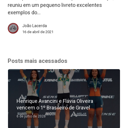
criança?
reuniu em um pequeno livreto excelentes
|
exemplos do…
Bicicleta
João Lacerda
News
16 de abril de 2021
Posts mais acessados
Henrique Avancini e Flávia Oliveira
vencem o 1º Brasileiro de Gravel
6 de julho de 2026