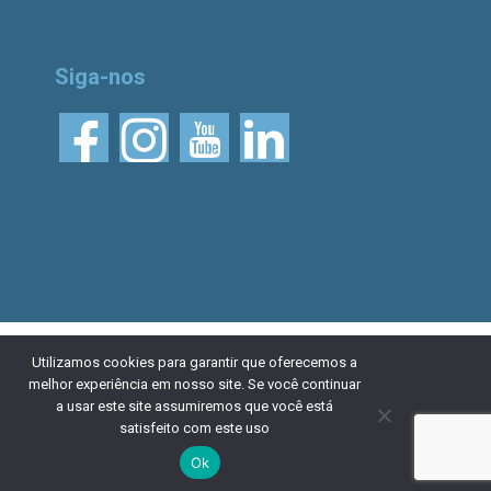
Siga-nos
© 2026 Aliança Bike.
Esta obra está licenciada
Utilizamos cookies para garantir que oferecemos a
melhor experiência em nosso site. Se você continuar
com uma Licença Creative Commons Atribuição 4.0
a usar este site assumiremos que você está
Internacional. Desenvolvido por
NaçãoDesign
|
Política de
satisfeito com este uso
privacidade
Ok