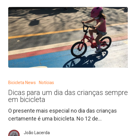
Dicas
para
Bicicleta News
Notícias
um
Dicas para um dia das crianças sempre
dia
em bicicleta
das
crianças
O presente mais especial no dia das crianças
sempre
certamente é uma bicicleta. No 12 de…
em
João Lacerda
bicicleta