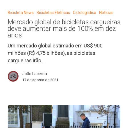
Mercado
global
Bicicleta News
Bicicletas Elétricas
Ciclologística
Notícias
de
Mercado global de bicicletas cargueiras
bicicletas
deve aumentar mais de 100% em dez
cargueiras
anos
deve
Um mercado global estimado em US$ 900
aumentar
milhões (R$ 4,75 bilhões), as bicicletas
mais
cargueiras irão…
de
100%
João Lacerda
em
17 de agosto de 2021
dez
anos