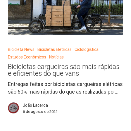
Bicicletas
cargueiras
Bicicleta News
Bicicletas Elétricas
Ciclologística
são
Estudos Econômicos
Notícias
mais
Bicicletas cargueiras são mais rápidas
rápidas
e eficientes do que vans
e
eficientes
Entregas feitas por bicicletas cargueiras elétricas
do
são 60% mais rápidas do que as realizadas por…
que
João Lacerda
vans
6 de agosto de 2021