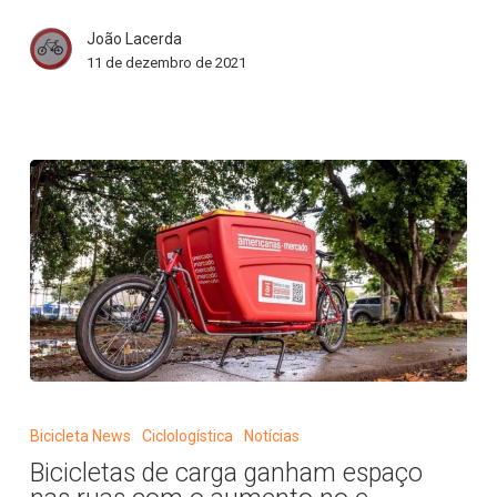
João Lacerda
11 de dezembro de 2021
Bicicletas
de
Bicicleta News
Ciclologística
Notícias
carga
Bicicletas de carga ganham espaço
ganham