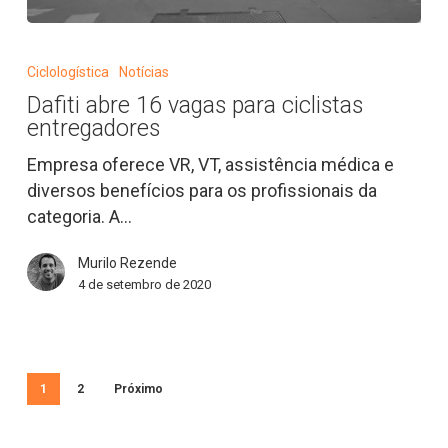
Dafiti
abre
Ciclologística
Notícias
16
Dafiti abre 16 vagas para ciclistas
vagas
entregadores
para
ciclistas
Empresa oferece VR, VT, assistência médica e
entregadores
diversos benefícios para os profissionais da
categoria. A…
Murilo Rezende
4 de setembro de 2020
1
2
Próximo