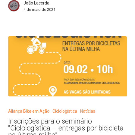
João Lacerda
centros
4 de maio de 2021
de
distribuição
|
Bicicleta
News
Inscrições
para
Aliança Bike em Ação
Ciclologística
Notícias
o
Inscrições para o seminário
seminário
“Ciclologística – entregas por bicicleta
“Ciclologística