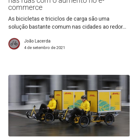
nas ruas com o aumento no e-
espaço
commerce
nas
As bicicletas e triciclos de carga são uma
ruas
solução bastante comum nas cidades ao redor…
com
o
João Lacerda
aumento
4 de setembro de 2021
no
e-
commerce