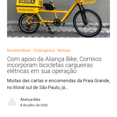
Com
apoio
Bicicleta News
Ciclologística
Notícias
da
Com apoio da Aliança Bike, Correios
Aliança
incorporam bicicletas cargueiras
Bike,
elétricas em sua operação
Correios
Muitas das cartas e encomendas da Praia Grande,
incorporam
no litoral sul de São Paulo, já…
bicicletas
cargueiras
Aliança Bike
elétricas
8 de julho de 2022
em
sua