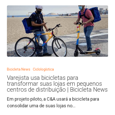
Varejista
usa
Bicicleta News
Ciclologística
bicicletas
Varejista usa bicicletas para
para
transformar suas lojas em pequenos
transformar
centros de distribuição | Bicicleta News
suas
Em projeto piloto, a C&A usará a bicicleta para
lojas
consolidar uma de suas lojas no…
em
pequenos