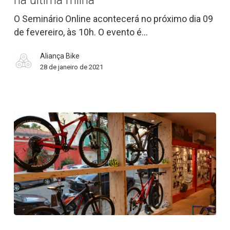
na última milha”
–
O Seminário Online acontecerá no próximo dia 09
entregas
de fevereiro, às 10h. O evento é…
por
bicicleta
Aliança Bike
na
28 de janeiro de 2021
última
milha”
Retrospectiva