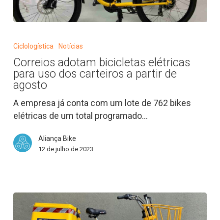
Correios
adotam
Ciclologística
Notícias
bicicletas
Correios adotam bicicletas elétricas
elétricas
para uso dos carteiros a partir de
para
agosto
uso
A empresa já conta com um lote de 762 bikes
dos
elétricas de um total programado…
carteiros
a
Aliança Bike
partir
12 de julho de 2023
de
agosto