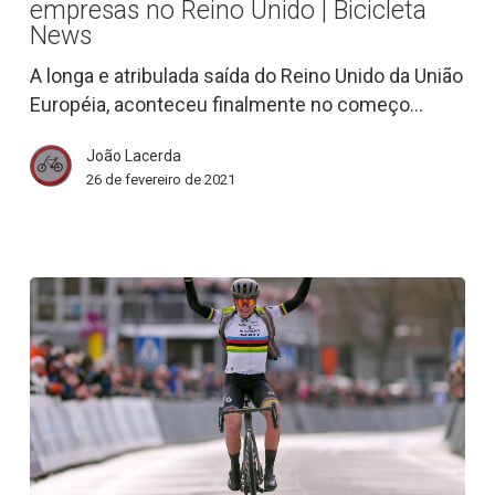
empresas no Reino Unido | Bicicleta
atletas
News
e
A longa e atribulada saída do Reino Unido da União
empresas
Européia, aconteceu finalmente no começo…
no
Reino
João Lacerda
Unido
26 de fevereiro de 2021
|
Bicicleta
News