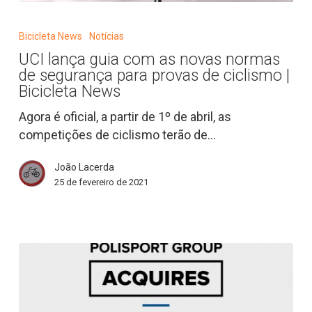
UCI
lança
Bicicleta News
Notícias
guia
UCI lança guia com as novas normas
com
de segurança para provas de ciclismo |
as
Bicicleta News
novas
Agora é oficial, a partir de 1º de abril, as
normas
competições de ciclismo terão de…
de
segurança
João Lacerda
para
25 de fevereiro de 2021
provas
de
ciclismo
|
Bicicleta
News