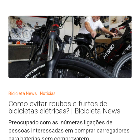
Como
evitar
Bicicleta News
Notícias
roubos
Como evitar roubos e furtos de
e
bicicletas elétricas? | Bicicleta News
furtos
de
Preocupado com as inúmeras ligações de
bicicletas
pessoas interessadas em comprar carregadores
elétricas?
para baterias sem comprovarem…