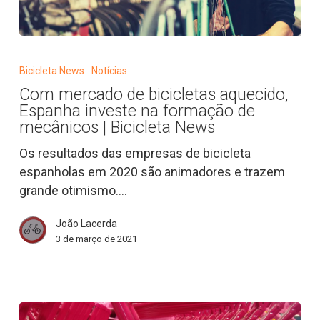
Com
mercado
Bicicleta News
Notícias
de
Com mercado de bicicletas aquecido,
bicicletas
Espanha investe na formação de
aquecido,
mecânicos | Bicicleta News
Espanha
Os resultados das empresas de bicicleta
investe
espanholas em 2020 são animadores e trazem
na
grande otimismo.…
formação
de
João Lacerda
mecânicos
3 de março de 2021
|
Bicicleta
News