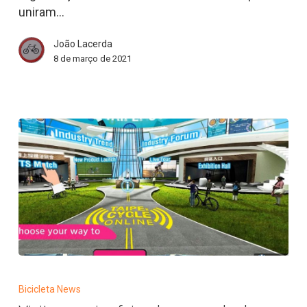
uniram…
no
Dia
João Lacerda
Internacional
8 de março de 2021
da
Mulher
|
Bicicleta
News
Visite
a
Bicicleta News
maior