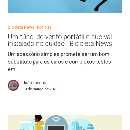
Um
túnel
Bicicleta News
Notícias
de
Um túnel de vento portátil e que vai
vento
instalado no guidão | Bicicleta News
portátil
e
Um acessório simples promete ser um bom
que
substituto para os caros e complexos testes
vai
em…
instalado
João Lacerda
no
10 de março de 2021
guidão
|
Bicicleta
News