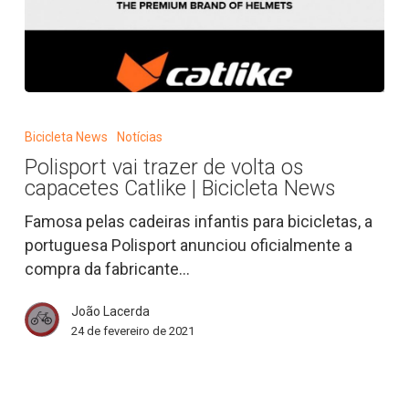
Polisport
vai
Bicicleta News
Notícias
trazer
Polisport vai trazer de volta os
de
capacetes Catlike | Bicicleta News
volta
os
Famosa pelas cadeiras infantis para bicicletas, a
capacetes
portuguesa Polisport anunciou oficialmente a
Catlike
compra da fabricante…
|
João Lacerda
Bicicleta
24 de fevereiro de 2021
News