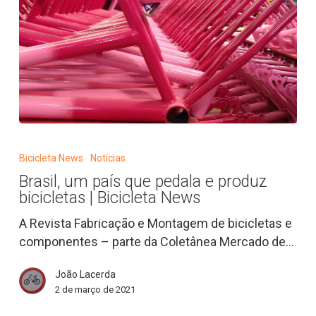
Brasil,
um
Bicicleta News
Notícias
país
Brasil, um país que pedala e produz
que
bicicletas | Bicicleta News
pedala
e
A Revista Fabricação e Montagem de bicicletas e
produz
componentes – parte da Coletânea Mercado de…
bicicletas
João Lacerda
|
2 de março de 2021
Bicicleta
News