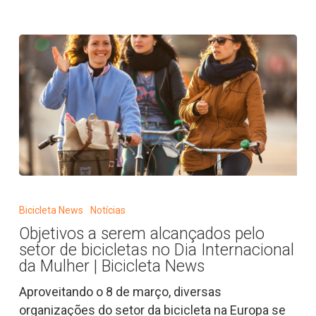
Objetivos
a
Bicicleta News
Notícias
serem
Objetivos a serem alcançados pelo
alcançados
setor de bicicletas no Dia Internacional
pelo
da Mulher | Bicicleta News
setor
Aproveitando o 8 de março, diversas
de
organizações do setor da bicicleta na Europa se
bicicletas