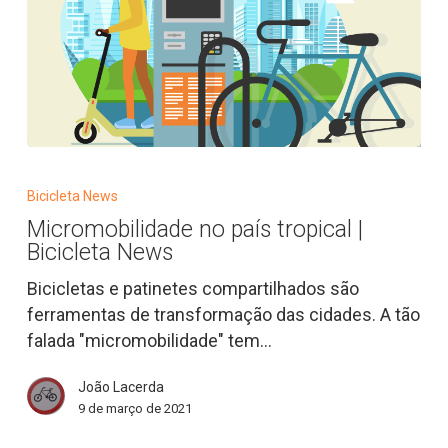
Micromobilidade
no
Bicicleta News
país
Micromobilidade no país tropical |
tropical
Bicicleta News
|
Bicicleta
Bicicletas e patinetes compartilhados são
News
ferramentas de transformação das cidades. A tão
falada "micromobilidade" tem…
João Lacerda
9 de março de 2021