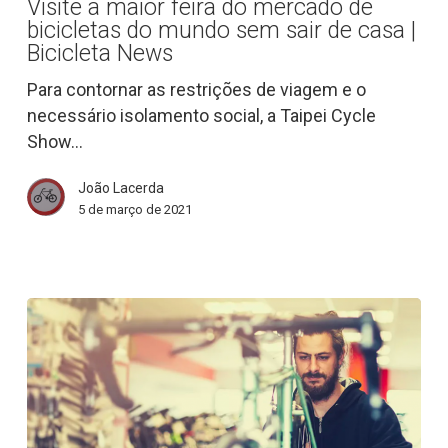
Visite a maior feira do mercado de
feira
bicicletas do mundo sem sair de casa |
do
Bicicleta News
mercado
Para contornar as restrições de viagem e o
de
necessário isolamento social, a Taipei Cycle
bicicletas
Show…
do
mundo
João Lacerda
sem
5 de março de 2021
sair
de
casa
|
Bicicleta
News