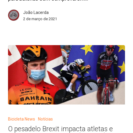
|
João Lacerda
Bicicleta
2 de março de 2021
News
O
pesadelo
Bicicleta News
Notícias
Brexit
O pesadelo Brexit impacta atletas e
impacta