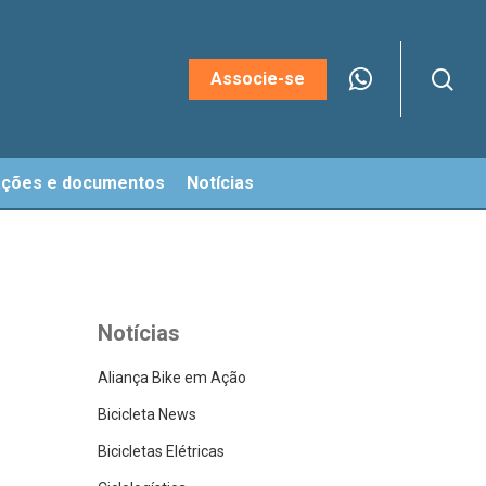
sea
Menu
Associe-se
ações e documentos
Notícias
Notícias
Aliança Bike em Ação
Bicicleta News
Bicicletas Elétricas