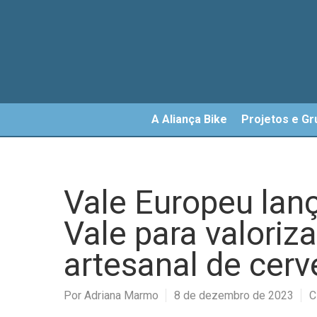
Skip
to
main
content
A Aliança Bike
Projetos e Gr
Vale Europeu lanç
Vale para valoriz
artesanal de cerv
Por
Adriana Marmo
8 de dezembro de 2023
C