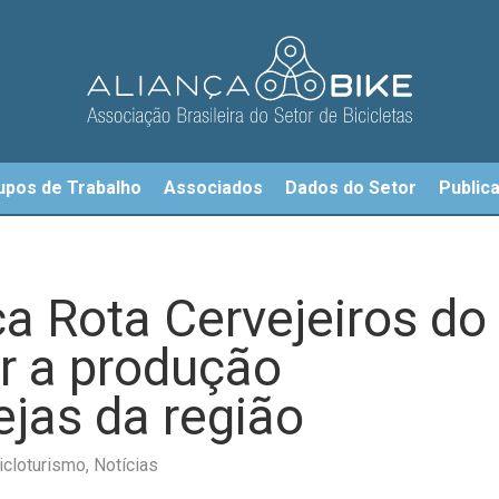
upos de Trabalho
Associados
Dados do Setor
Public
a Rota Cervejeiros do
ar a produção
ejas da região
icloturismo
,
Notícias