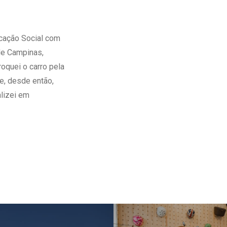
icação Social com
de Campinas,
oquei o carro pela
e, desde então,
alizei em