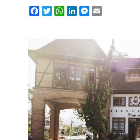
Facebook
Twitter
WhatsApp
LinkedIn
Messenger
Email
Hit enter to search or ESC to close