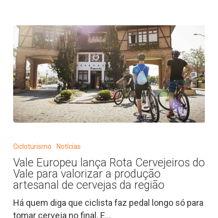
Vale
Europeu
Cicloturismo
Notícias
lança
Vale Europeu lança Rota Cervejeiros do
Rota
Vale para valorizar a produção
Cervejeiros
artesanal de cervejas da região
do
Há quem diga que ciclista faz pedal longo só para
Vale
tomar cerveja no final. E…
para