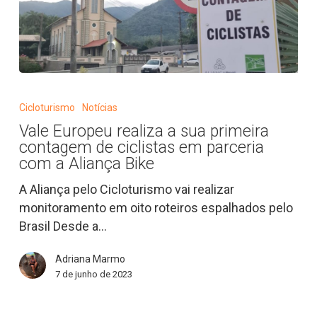
Vale
Europeu
Cicloturismo
Notícias
realiza
Vale Europeu realiza a sua primeira
a
contagem de ciclistas em parceria
sua
com a Aliança Bike
primeira
A Aliança pelo Cicloturismo vai realizar
contagem
monitoramento em oito roteiros espalhados pelo
de
Brasil Desde a…
ciclistas
em
Adriana Marmo
parceria
7 de junho de 2023
com
a