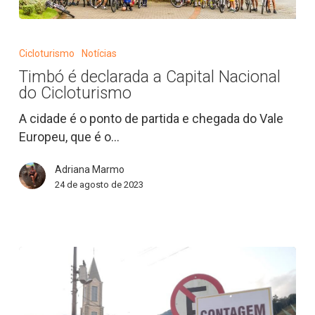
Timbó
é
Cicloturismo
Notícias
declarada
Timbó é declarada a Capital Nacional
a
do Cicloturismo
Capital
Nacional
A cidade é o ponto de partida e chegada do Vale
do
Europeu, que é o…
Cicloturismo
Adriana Marmo
24 de agosto de 2023