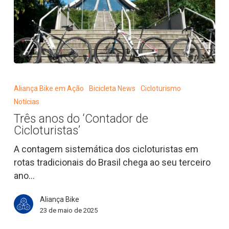
Três
anos
Aliança Bike em Ação
Bicicleta News
Cicloturismo
do
Notícias
‘Contador
Três anos do ‘Contador de
de
Cicloturistas’
Cicloturistas’
A contagem sistemática dos cicloturistas em
rotas tradicionais do Brasil chega ao seu terceiro
ano…
Aliança Bike
23 de maio de 2025