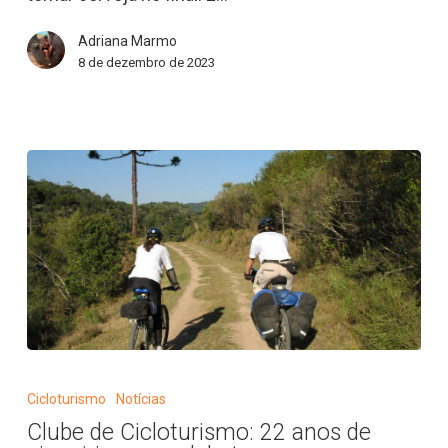
valorizar
Adriana Marmo
a
8 de dezembro de 2023
produção
artesanal
de
cervejas
da
região
Clube
de
Cicloturismo
Notícias
Cicloturismo:
Clube de Cicloturismo: 22 anos de
22