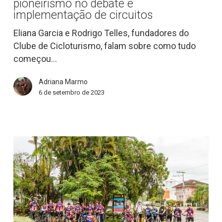
pioneirismo no debate e
anos
implementação de circuitos
de
Eliana Garcia e Rodrigo Telles, fundadores do
pioneirismo
Clube de Cicloturismo, falam sobre como tudo
no
começou…
debate
e
Adriana Marmo
implementação
6 de setembro de 2023
de
circuitos