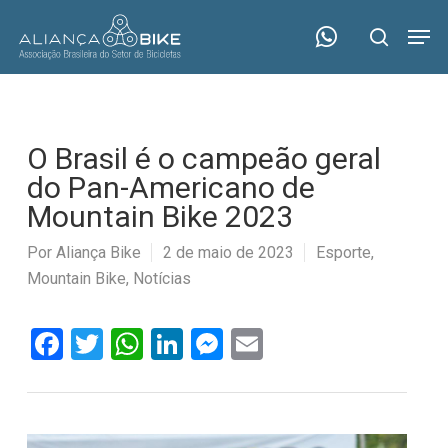
Skip
Menu
Men
to
search
main
content
O Brasil é o campeão geral
do Pan-Americano de
Mountain Bike 2023
Por
Aliança Bike
2 de maio de 2023
Esporte
,
Mountain Bike
,
Notícias
Facebook
Twitter
WhatsApp
LinkedIn
Messenger
Email