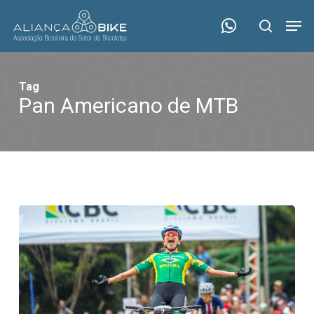
Skip
Menu
Men
to
search
main
content
Tag
Pan Americano de MTB