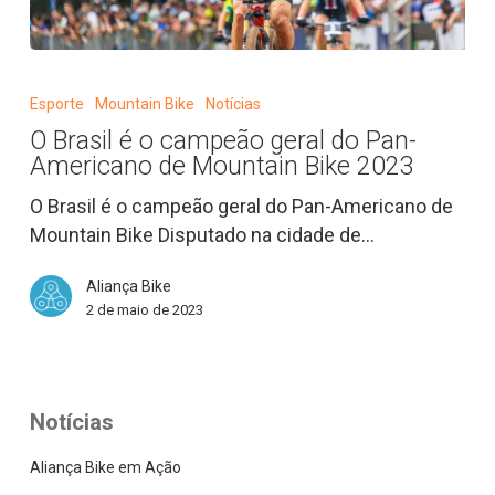
O
Brasil
Esporte
Mountain Bike
Notícias
é
O Brasil é o campeão geral do Pan-
o
Americano de Mountain Bike 2023
campeão
geral
O Brasil é o campeão geral do Pan-Americano de
do
Mountain Bike Disputado na cidade de…
Pan-
Aliança Bike
Americano
2 de maio de 2023
de
Mountain
Bike
2023
Notícias
Aliança Bike em Ação