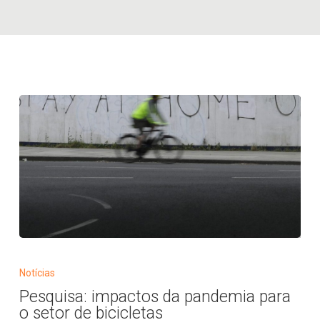
Pesquisa:
impactos
Notícias
da
Pesquisa: impactos da pandemia para
pandemia
o setor de bicicletas