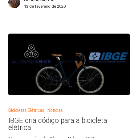
a
13 de fevereiro de 2020
ciclologística
IBGE
cria
Bicicletas Elétricas
Notícias
código
IBGE cria código para a bicicleta
para
elétrica
a