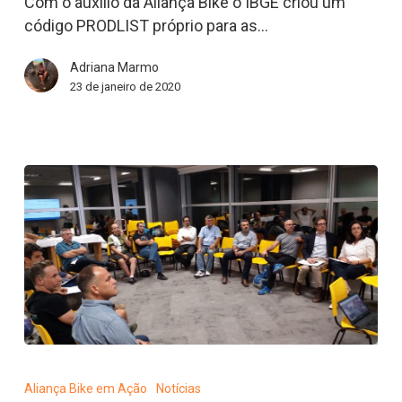
bicicleta
Com o auxílio da Aliança Bike o IBGE criou um
elétrica
código PRODLIST próprio para as…
Adriana Marmo
23 de janeiro de 2020
Aliança
Bike
Aliança Bike em Ação
Notícias
tem