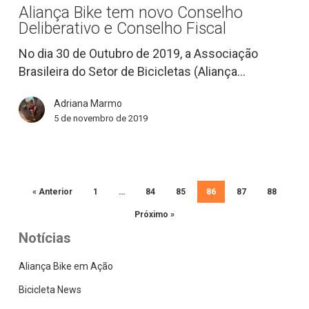
Aliança Bike tem novo Conselho
novo
Deliberativo e Conselho Fiscal
Conselho
Deliberativo
No dia 30 de Outubro de 2019, a Associação
e
Brasileira do Setor de Bicicletas (Aliança…
Conselho
Adriana Marmo
Fiscal
5 de novembro de 2019
« Anterior
1
…
84
85
86
87
88
Próximo »
Notícias
Aliança Bike em Ação
Bicicleta News