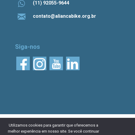
(11) 92055-9644
contato@aliancabike.org.br
Siga-nos
© 2026 Aliança Bike.
Esta obra está licenciada
Utilizamos cookies para garantir que oferecemos a
melhor experiência em nosso site. Se você continuar
com uma Licença Creative Commons Atribuição 4.0