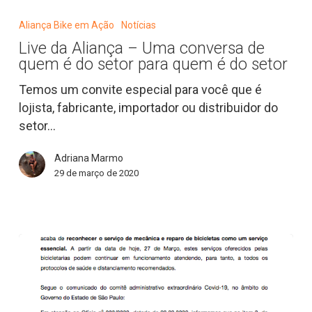
da
Aliança Bike em Ação
Notícias
Aliança
Live da Aliança – Uma conversa de
–
quem é do setor para quem é do setor
Uma
conversa
Temos um convite especial para você que é
de
lojista, fabricante, importador ou distribuidor do
quem
setor…
é
Adriana Marmo
do
29 de março de 2020
setor
para
quem
é
do
setor