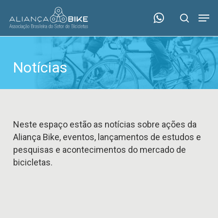
Skip
Menu
Men
to
search
main
content
Notícias
Neste espaço estão as notícias sobre ações da
Aliança Bike, eventos, lançamentos de estudos e
pesquisas e acontecimentos do mercado de
bicicletas.