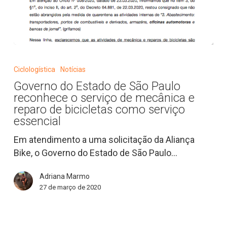
Governo
do
Ciclologística
Notícias
Estado
Governo do Estado de São Paulo
de
reconhece o serviço de mecânica e
São
reparo de bicicletas como serviço
Paulo
essencial
reconhece
Em atendimento a uma solicitação da Aliança
o
Bike, o Governo do Estado de São Paulo…
serviço
de
Adriana Marmo
mecânica
27 de março de 2020
e
reparo
de