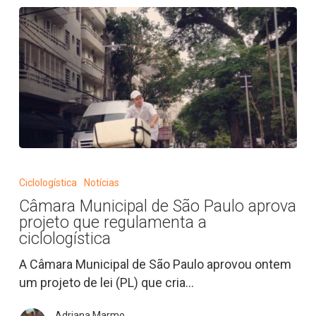
bicicletas
como
serviço
essencial
Câmara
Municipal
Ciclologística
Notícias
de
Câmara Municipal de São Paulo aprova
São
projeto que regulamenta a
Paulo
ciclologística
aprova
A Câmara Municipal de São Paulo aprovou ontem ​
projeto
um projeto de lei (PL) que cria…
que
regulamenta
Adriana Marmo