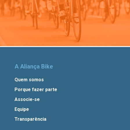
A Aliança Bike
Quem somos
Porque fazer parte
Associe-se
Equipe
Transparência