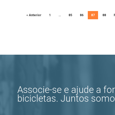
« Anterior
1
…
85
86
87
88
Associe-se e ajude a for
bicicletas. Juntos somo