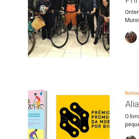
Bike
Ontem
Munic
Aliança
vence
prêmio
Notícia
de
Ali
Mobilidade
O liv
pequ