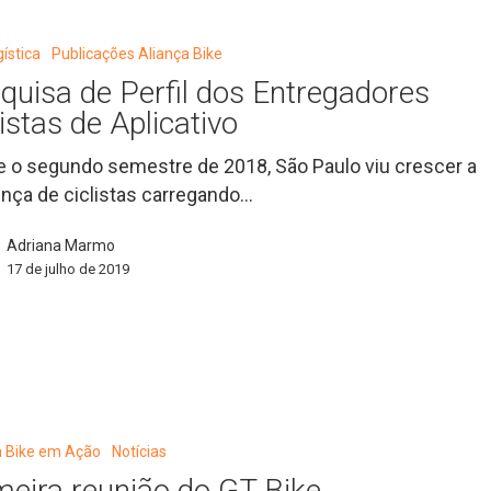
gística
Publicações Aliança Bike
quisa de Perfil dos Entregadores
es
listas de Aplicativo
 o segundo semestre de 2018, São Paulo viu crescer a
nça de ciclistas carregando…
Adriana Marmo
17 de julho de 2019
a Bike em Ação
Notícias
meira reunião do GT Bike