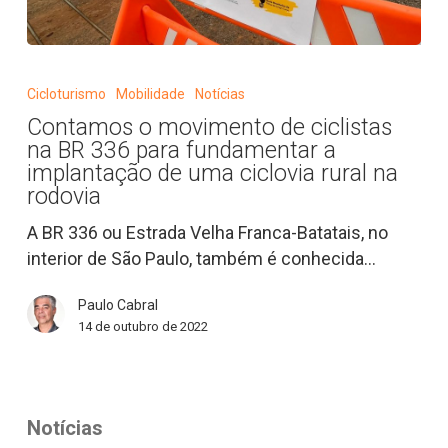
Contamos
o
Cicloturismo
Mobilidade
Notícias
movimento
Contamos o movimento de ciclistas
de
na BR 336 para fundamentar a
ciclistas
implantação de uma ciclovia rural na
na
rodovia
BR
A BR 336 ou Estrada Velha Franca-Batatais, no
336
interior de São Paulo, também é conhecida…
para
fundamentar
Paulo Cabral
a
14 de outubro de 2022
implantação
de
uma
ciclovia
Notícias
rural