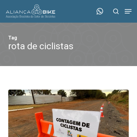
Skip
Menu
Men
to
search
main
content
Tag
rota de ciclistas