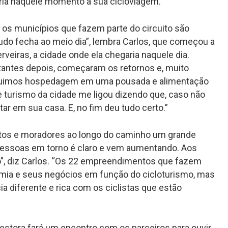
ria naquele momento a sua cicloviagem.
s os municípios que fazem parte do circuito são
do fecha ao meio dia”, lembra Carlos, que começou a
veiras, a cidade onde ela chegaria naquele dia.
tantes depois, começaram os retornos e, muito
eguimos hospedagem em uma pousada e alimentação
de turismo da cidade me ligou dizendo que, caso não
ntar em sua casa. E, no fim deu tudo certo.”
tos e moradores ao longo do caminho um grande
pessoas em torno é claro e vem aumentando. Aos
to”, diz Carlos. “Os 22 empreendimentos que fazem
omia e seus negócios em função do cicloturismo, mas
 diferente e rica com os ciclistas que estão
 gestora fará um encontro com os parceiros para ouvir