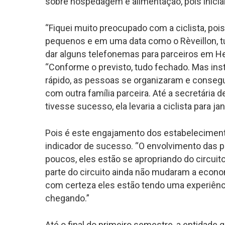
sobre hospedagem e alimentação, pois inicia
“Fiquei muito preocupado com a ciclista, poi
pequenos e em uma data como o Rèveillon, tu
dar alguns telefonemas para parceiros em Her
“Conforme o previsto, tudo fechado. Mas ins
rápido, as pessoas se organizaram e cons
com outra família parceira. Até a secretária 
tivesse sucesso, ela levaria a ciclista para ja
Pois é este engajamento dos estabelecimen
indicador de sucesso. “O envolvimento das 
poucos, eles estão se apropriando do circui
parte do circuito ainda não mudaram a econ
com certeza eles estão tendo uma experiência
chegando.”
Até o final do primeiro semestre, a entidade