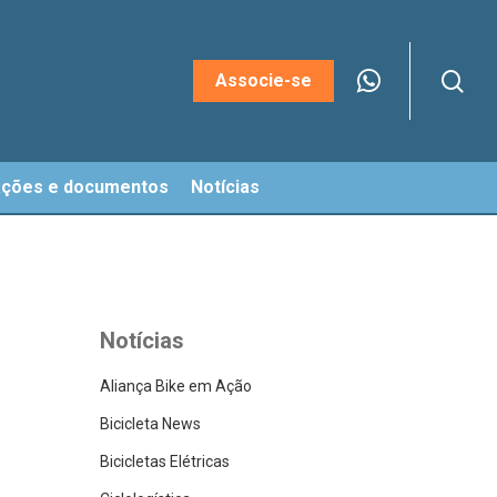
sea
Menu
Associe-se
ações e documentos
Notícias
Notícias
Aliança Bike em Ação
Bicicleta News
Bicicletas Elétricas