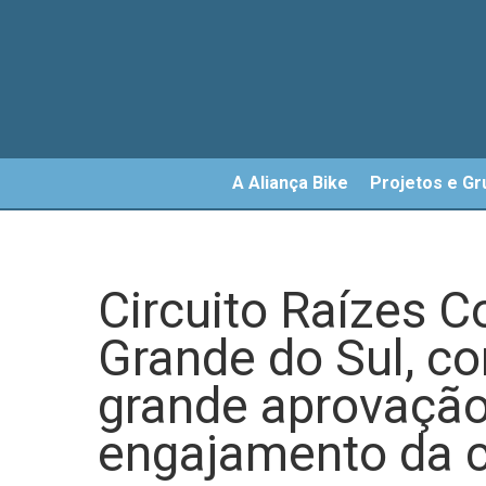
Skip
to
main
content
A Aliança Bike
Projetos e Gr
Circuito Raízes Co
Grande do Sul, c
grande aprovação 
engajamento da 