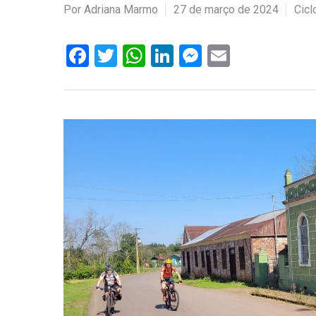
Por
Adriana Marmo
27 de março de 2024
Cicl
Facebook
Twitter
WhatsApp
LinkedIn
Messenger
Email
Hit enter to search or ESC to close