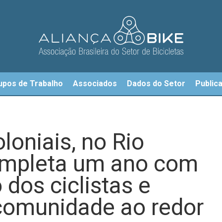
upos de Trabalho
Associados
Dados do Setor
Public
loniais, no Rio
ompleta um ano com
dos ciclistas e
comunidade ao redor