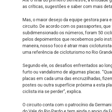
as críticas, sugestões e saber com mais det
Mas, o maior desejo da equipe gestora para e
circuito. De acordo com os passaportes, qu
subdimensionado os números, foram 50 ciclis
pelos depoimentos que recebemos pelo inst
maneira, nosso foco é atrair mais cicloturist
uma referência de cicloturismo no Rio Grande 
Segundo ele, os desafios enfrentados ao lon
furto ou vandalismo de algumas placas. “Qu
placas em cada uma das encruzilhadas, fiz
postes ou outra superfície próxima a esta pl
ciclista iria se perder”, explica.
O circuito conta com o patrocínio da Germani
do Vale do Rio Pardo e tem ainda o apoio da 