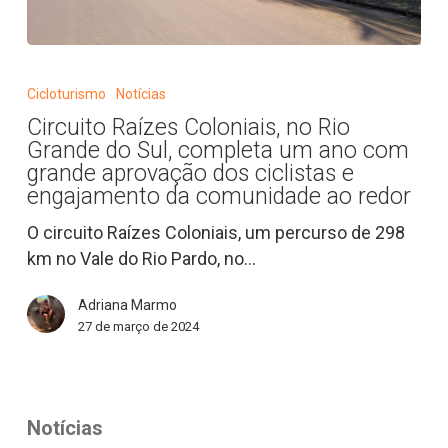
Circuito
Raízes
Cicloturismo
Notícias
Coloniais,
Circuito Raízes Coloniais, no Rio
no
Grande do Sul, completa um ano com
Rio
grande aprovação dos ciclistas e
Grande
engajamento da comunidade ao redor
do
O circuito Raízes Coloniais, um percurso de 298
Sul,
km no Vale do Rio Pardo, no…
completa
um
Adriana Marmo
ano
27 de março de 2024
com
grande
aprovação
dos
Notícias
ciclistas