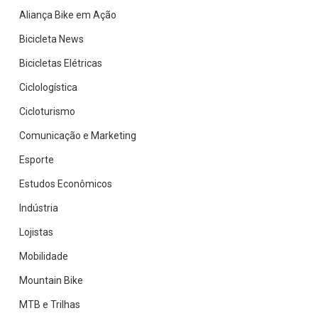
Aliança Bike em Ação
e
engajamento
Bicicleta News
da
Bicicletas Elétricas
comunidade
Ciclologística
ao
redor
Cicloturismo
Comunicação e Marketing
Esporte
Estudos Econômicos
Indústria
Lojistas
Mobilidade
Mountain Bike
MTB e Trilhas