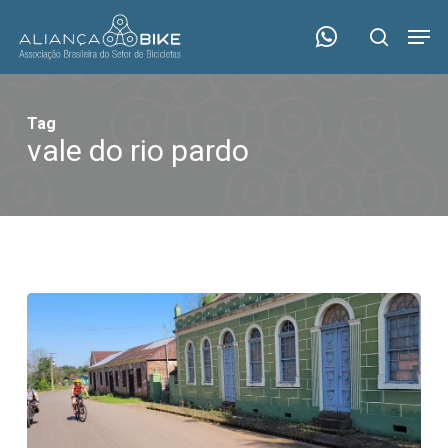
Skip
Menu
Men
to
search
main
content
Tag
vale do rio pardo