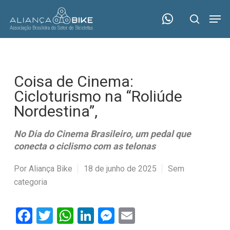
Skip
Menu
Men
to
search
main
content
Coisa de Cinema:
Cicloturismo na “Roliúde
Nordestina”,
No Dia do Cinema Brasileiro, um pedal que
conecta o ciclismo com as telonas
Por
Aliança Bike
18 de junho de 2025
Sem
categoria
Facebook
Twitter
WhatsApp
LinkedIn
Messenger
Email