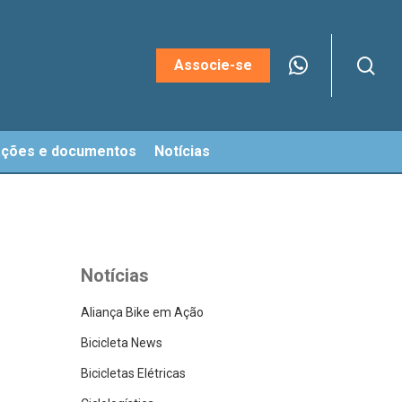
sea
Menu
Associe-se
ações e documentos
Notícias
Notícias
Aliança Bike em Ação
Bicicleta News
Bicicletas Elétricas