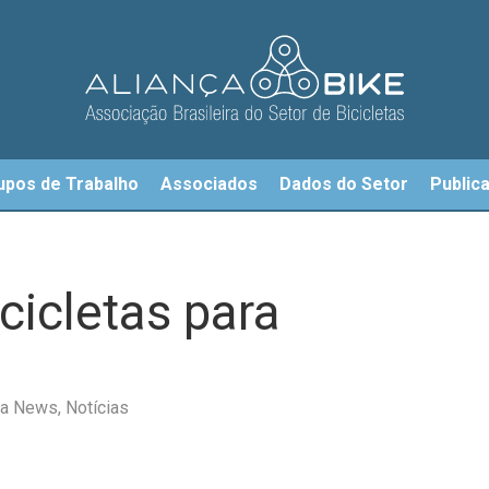
upos de Trabalho
Associados
Dados do Setor
Public
cicletas para
eta News
,
Notícias