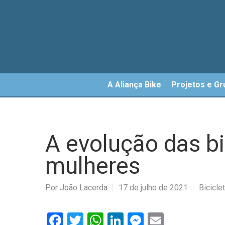
Skip
to
main
content
A Aliança Bike
Projetos e Gr
A evolução das bi
mulheres
Por
João Lacerda
17 de julho de 2021
Bicicl
Facebook
Twitter
WhatsApp
LinkedIn
Messenger
Email