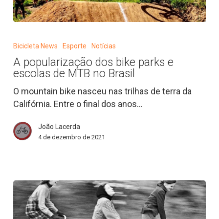
A
popularização
Bicicleta News
Esporte
Notícias
dos
A popularização dos bike parks e
bike
escolas de MTB no Brasil
parks
e
O mountain bike nasceu nas trilhas de terra da
escolas
Califórnia. Entre o final dos anos…
de
João Lacerda
MTB
4 de dezembro de 2021
no
Brasil