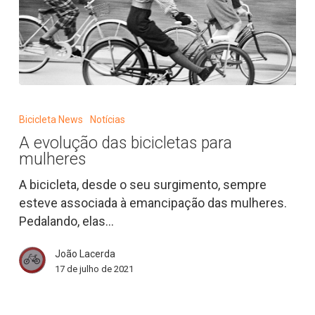
A
evolução
Bicicleta News
Notícias
das
A evolução das bicicletas para
bicicletas
mulheres
para
mulheres
A bicicleta, desde o seu surgimento, sempre
esteve associada à emancipação das mulheres.
Pedalando, elas…
João Lacerda
17 de julho de 2021