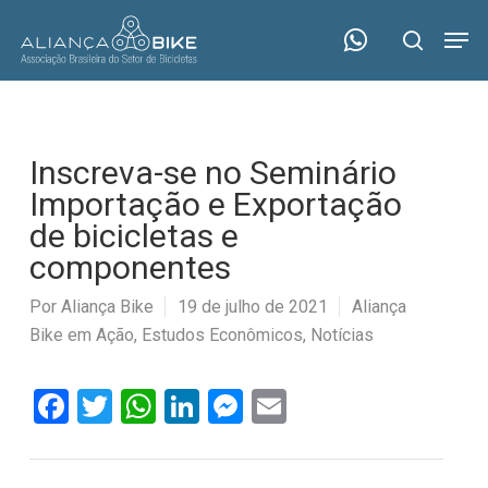
Skip
Menu
Men
to
search
main
content
Inscreva-se no Seminário
Importação e Exportação
de bicicletas e
componentes
Por
Aliança Bike
19 de julho de 2021
Aliança
Bike em Ação
,
Estudos Econômicos
,
Notícias
Facebook
Twitter
WhatsApp
LinkedIn
Messenger
Email