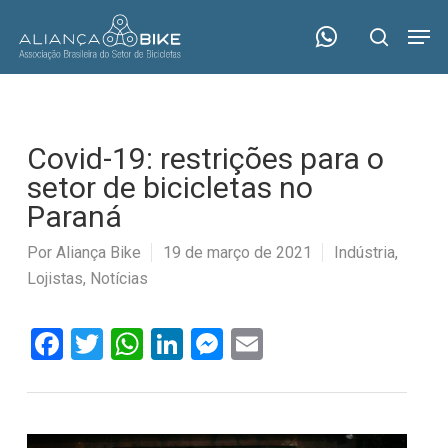
Skip
Menu
Men
to
search
main
content
Covid-19: restrições para o
setor de bicicletas no
Paraná
Por
Aliança Bike
19 de março de 2021
Indústria
,
Lojistas
,
Notícias
Facebook
Twitter
WhatsApp
LinkedIn
Messenger
Email