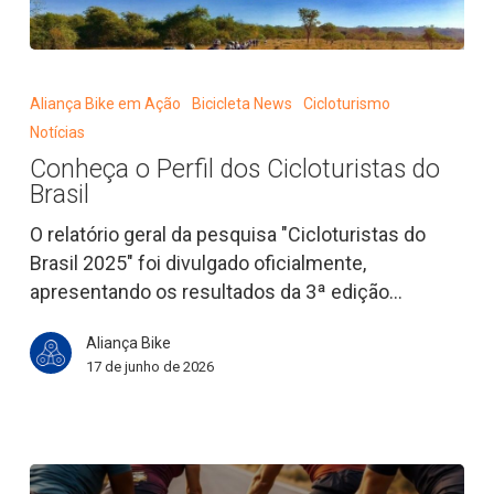
Conheça
o
Aliança Bike em Ação
Bicicleta News
Cicloturismo
Perfil
Notícias
dos
Conheça o Perfil dos Cicloturistas do
Cicloturistas
Brasil
do
Brasil
O relatório geral da pesquisa "Cicloturistas do
Brasil 2025" foi divulgado oficialmente,
apresentando os resultados da 3ª edição…
Aliança Bike
17 de junho de 2026