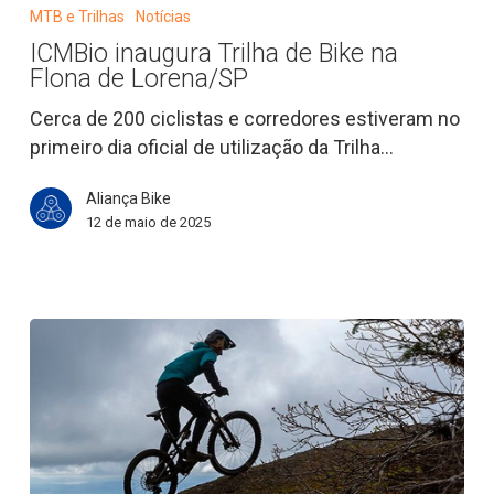
Trilha
MTB e Trilhas
Notícias
de
ICMBio inaugura Trilha de Bike na
Bike
Flona de Lorena/SP
na
Flona
Cerca de 200 ciclistas e corredores estiveram no
de
primeiro dia oficial de utilização da Trilha…
Lorena/SP
Aliança Bike
12 de maio de 2025