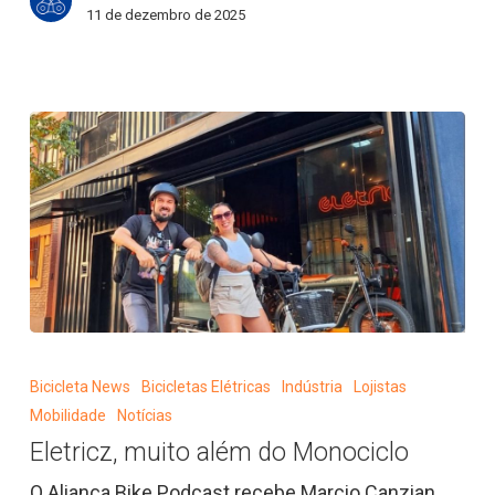
11 de dezembro de 2025
Eletricz,
muito
Bicicleta News
Bicicletas Elétricas
Indústria
Lojistas
além
Mobilidade
Notícias
do
Eletricz, muito além do Monociclo
Monociclo
O Aliança Bike Podcast recebe Marcio Canzian,