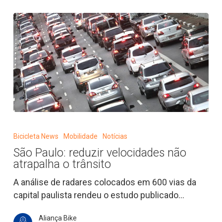
São
Paulo:
Bicicleta News
Mobilidade
Notícias
reduzir
São Paulo: reduzir velocidades não
velocidades
atrapalha o trânsito
não
atrapalha
A análise de radares colocados em 600 vias da
o
capital paulista rendeu o estudo publicado…
trânsito
Aliança Bike