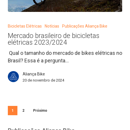
Mercado
brasileiro
Bicicletas Elétricas
Notícias
Publicações Aliança Bike
de
Mercado brasileiro de bicicletas
bicicletas
elétricas 2023/2024
elétricas
2023/2024
Qual o tamanho do mercado de bikes elétricas no
Brasil? Essa é a pergunta…
Aliança Bike
20 de novembro de 2024
1
2
Próximo