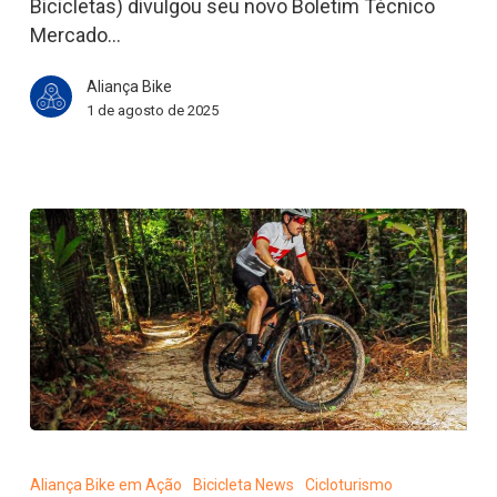
Bicicletas) divulgou seu novo Boletim Técnico
Mercado…
Aliança Bike
1 de agosto de 2025
ICMBio
inaugura
Aliança Bike em Ação
Bicicleta News
Cicloturismo