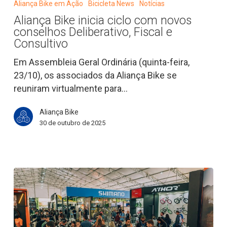
Aliança Bike em Ação
Bicicleta News
Notícias
inicia
Aliança Bike inicia ciclo com novos
ciclo
conselhos Deliberativo, Fiscal e
com
Consultivo
novos
Em Assembleia Geral Ordinária (quinta-feira,
conselhos
23/10), os associados da Aliança Bike se
Deliberativo,
reuniram virtualmente para…
Fiscal
e
Aliança Bike
Consultivo
30 de outubro de 2025