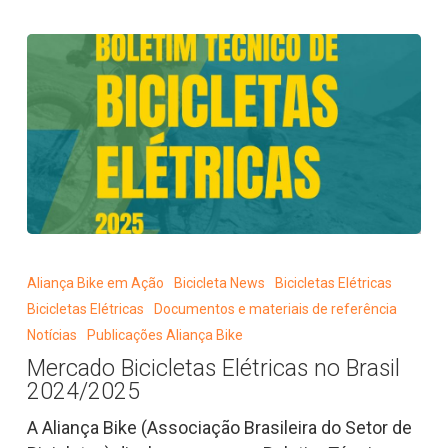
Mercado
Bicicletas
Aliança Bike em Ação
Bicicleta News
Bicicletas Elétricas
Elétricas
Bicicletas Elétricas
Documentos e materiais de referência
no
Notícias
Publicações Aliança Bike
Brasil
Mercado Bicicletas Elétricas no Brasil
2024/2025
2024/2025
A Aliança Bike (Associação Brasileira do Setor de