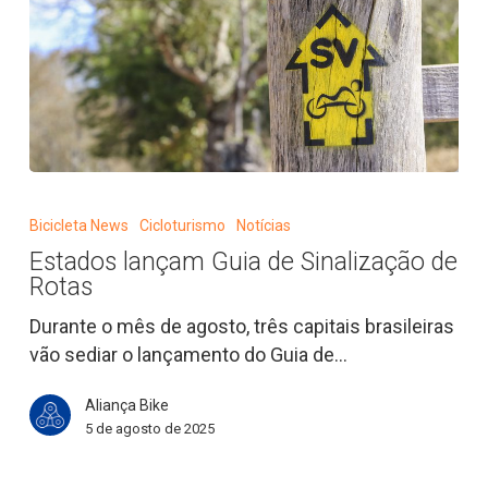
Estados
lançam
Bicicleta News
Cicloturismo
Notícias
Guia
Estados lançam Guia de Sinalização de
de
Rotas
Sinalização
de
Durante o mês de agosto, três capitais brasileiras
Rotas
vão sediar o lançamento do Guia de…
Aliança Bike
5 de agosto de 2025