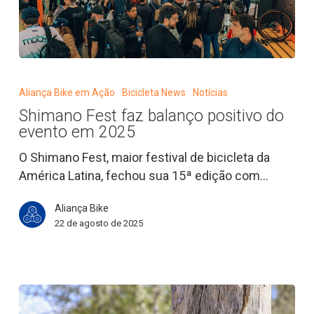
Shimano
Fest
Aliança Bike em Ação
Bicicleta News
Notícias
faz
Shimano Fest faz balanço positivo do
balanço
evento em 2025
positivo
do
O Shimano Fest, maior festival de bicicleta da
evento
América Latina, fechou sua 15ª edição com…
em
Aliança Bike
2025
22 de agosto de 2025