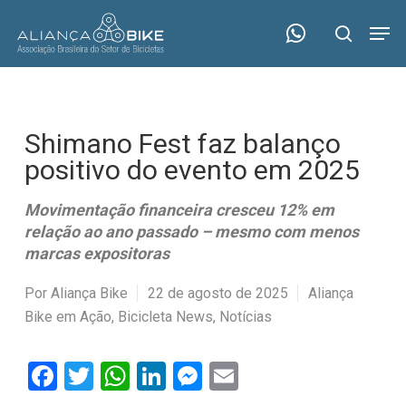
Skip
Menu
Men
to
search
main
content
Shimano Fest faz balanço
positivo do evento em 2025
Movimentação financeira cresceu 12% em
relação ao ano passado – mesmo com menos
marcas expositoras
Por
Aliança Bike
22 de agosto de 2025
Aliança
Bike em Ação
,
Bicicleta News
,
Notícias
Facebook
Twitter
WhatsApp
LinkedIn
Messenger
Email