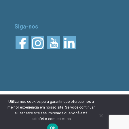
Siga-nos
© 2026 Aliança Bike.
Esta obra está licenciada
Utilizamos cookies para garantir que oferecemos a
melhor experiência em nosso site. Se você continuar
com uma Licença Creative Commons Atribuição 4.0
a usar este site assumiremos que você está
Internacional. Desenvolvido por
NaçãoDesign
|
Política de
satisfeito com este uso
privacidade
Ok