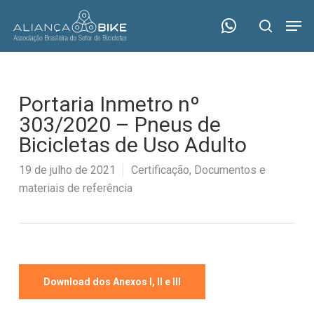
Skip
Menu
Men
to
search
main
content
Portaria Inmetro nº
303/2020 – Pneus de
Bicicletas de Uso Adulto
19 de julho de 2021
Certificação
,
Documentos e
materiais de referência
Download dos Anexos I, II e III