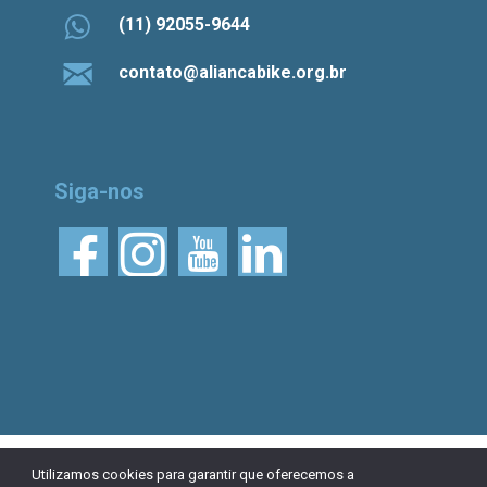
(11) 92055-9644
contato@aliancabike.org.br
Siga-nos
© 2026 Aliança Bike.
Esta obra está licenciada
Utilizamos cookies para garantir que oferecemos a