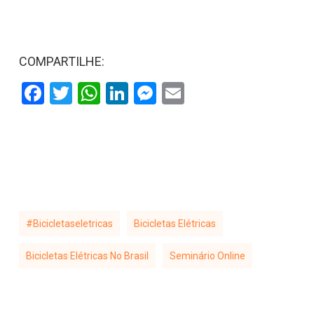
COMPARTILHE:
Facebook
Twitter
WhatsApp
LinkedIn
Messenger
Email
#bicicletaseletricas
Bicicletas Elétricas
Bicicletas Elétricas No Brasil
Seminário Online