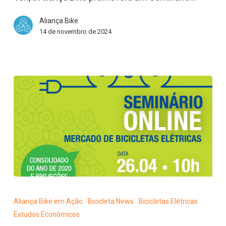
Elétricas
Aliança Bike
14 de novembro de 2024
O
cenário
Aliança Bike em Ação
Bicicleta News
Bicicletas Elétricas
atual
Estudos Econômicos
e