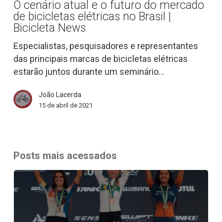
O cenário atual e o futuro do mercado
o
de bicicletas elétricas no Brasil |
futuro
Bicicleta News
do
Especialistas, pesquisadores e representantes
mercado
das principais marcas de bicicletas elétricas
de
estarão juntos durante um seminário…
bicicletas
elétricas
João Lacerda
no
15 de abril de 2021
Brasil
|
Bicicleta
News
Posts mais acessados