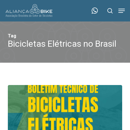
Skip
Menu
Men
to
search
main
content
Tag
Bicicletas Elétricas no Brasil