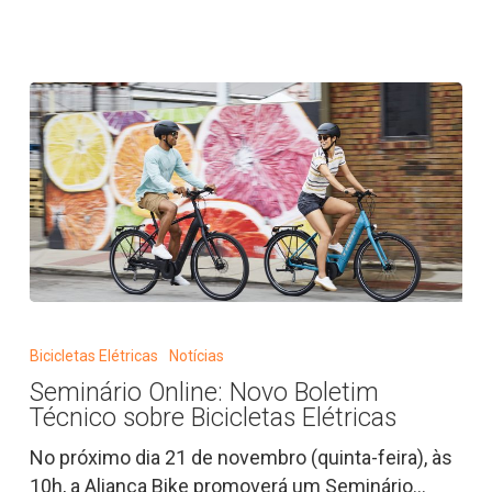
Seminário
Online:
Bicicletas Elétricas
Notícias
Novo
Seminário Online: Novo Boletim
Boletim
Técnico sobre Bicicletas Elétricas
Técnico
sobre
No próximo dia 21 de novembro (quinta-feira), às
Bicicletas
10h, a Aliança Bike promoverá um Seminário…