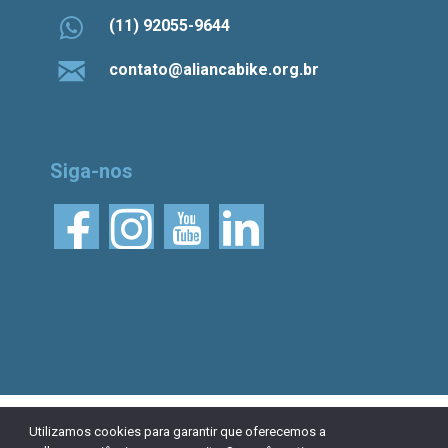
(11) 92055-9644
contato@aliancabike.org.br
Siga-nos
© 2026 Aliança Bike.
Esta obra está licenciada
Utilizamos cookies para garantir que oferecemos a