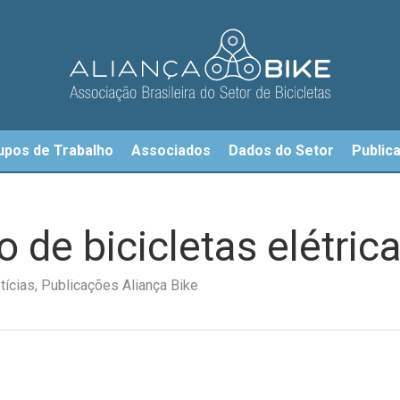
upos de Trabalho
Associados
Dados do Setor
Public
o de bicicletas elétri
tícias
,
Publicações Aliança Bike