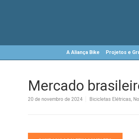
Skip
to
main
content
A Aliança Bike
Projetos e Gr
Mercado brasileir
20 de novembro de 2024
Bicicletas Elétricas
,
No