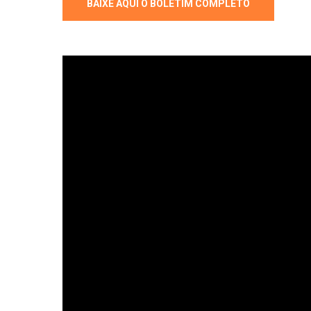
BAIXE AQUI O BOLETIM COMPLETO
Hit enter to search or ESC to close