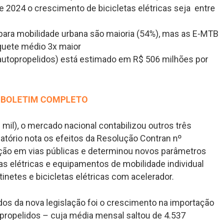
e 2024 o crescimento de bicicletas elétricas seja entre
s para mobilidade urbana são maioria (54%), mas as E-MTB
quete médio 3x maior
 autopropelidos) está estimado em R$ 506 milhões por
 BOLETIM COMPLETO
0 mil), o mercado nacional contabilizou outros três
latório nota os efeitos da Resolução Contran nº
lação em vias públicas e determinou novos parâmetros
tas elétricas e equipamentos de mobilidade individual
inetes e bicicletas elétricas com acelerador.
os da nova legislação foi o crescimento na importação
topropelidos – cuja média mensal saltou de 4.537