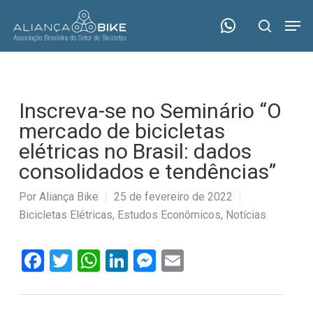
Skip
Menu
Men
to
search
main
content
Inscreva-se no Seminário “O
mercado de bicicletas
elétricas no Brasil: dados
consolidados e tendências”
Por
Aliança Bike
25 de fevereiro de 2022
Bicicletas Elétricas
,
Estudos Econômicos
,
Notícias
Facebook
Twitter
WhatsApp
LinkedIn
Messenger
Email