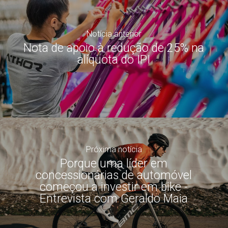
Notícia anterior
Nota de apoio à redução de 25% na
alíquota do IPI
Próxima notícia
Porque uma líder em
concessionárias de automóvel
começou a investir em bike -
Entrevista com Geraldo Maia