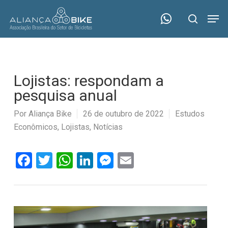
Skip
Menu
Men
to
search
main
content
Lojistas: respondam a
pesquisa anual
Por
Aliança Bike
26 de outubro de 2022
Estudos
Econômicos
,
Lojistas
,
Notícias
Facebook
Twitter
WhatsApp
LinkedIn
Messenger
Email