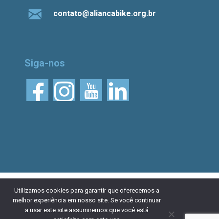
contato@aliancabike.org.br
Siga-nos
© 2026 Aliança Bike.
Esta obra está licenciada
Utilizamos cookies para garantir que oferecemos a
melhor experiência em nosso site. Se você continuar
com uma Licença Creative Commons Atribuição 4.0
a usar este site assumiremos que você está
Internacional. Desenvolvido por
NaçãoDesign
|
Política de