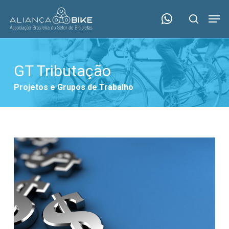
Skip
Menu
Men
to
search
main
content
GT Tributação
Projetos e Grupos de Trabalho