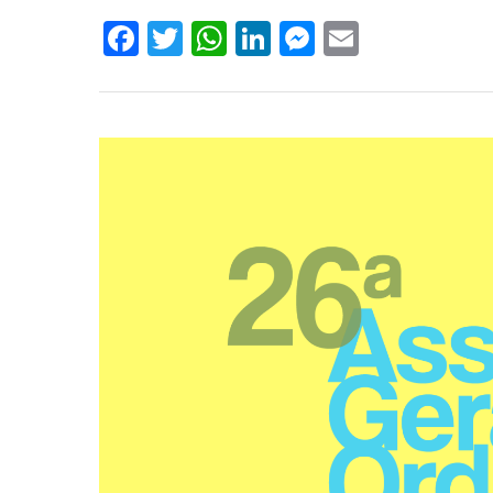
Facebook
Twitter
WhatsApp
LinkedIn
Messenger
Email
Hit enter to search or ESC to close