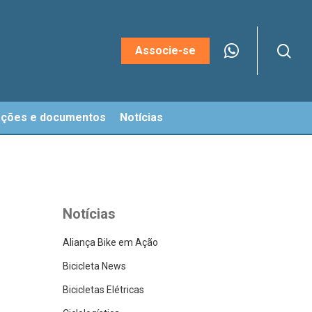
sea
Menu
Associe-se
ações e documentos
Notícias
Notícias
Aliança Bike em Ação
Bicicleta News
Bicicletas Elétricas