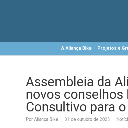
Skip
to
main
content
A Aliança Bike
Projetos e Gr
Assembleia da Al
novos conselhos D
Consultivo para o
Por
Aliança Bike
31 de outubro de 2023
Notíc