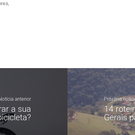
ores,
Notícia anterior
Próxima notíci
ar a sua
14 rotei
icicleta?
Gerais pa