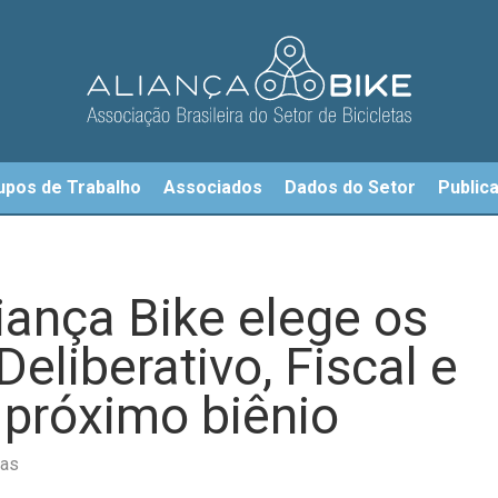
upos de Trabalho
Associados
Dados do Setor
Public
iança Bike elege os
eliberativo, Fiscal e
 próximo biênio
ias