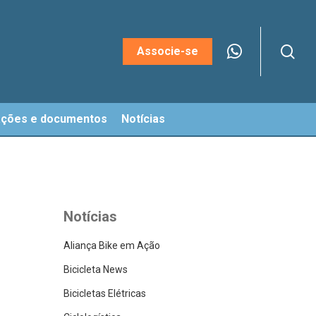
sea
Menu
Associe-se
ações e documentos
Notícias
Notícias
Aliança Bike em Ação
Bicicleta News
Bicicletas Elétricas