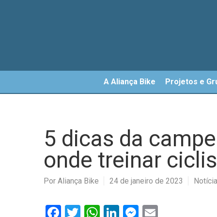
Skip
to
main
content
A Aliança Bike
Projetos e Gr
5 dicas da campe
onde treinar cicl
Por
Aliança Bike
24 de janeiro de 2023
Notíci
Facebook
Twitter
WhatsApp
LinkedIn
Messenger
Email