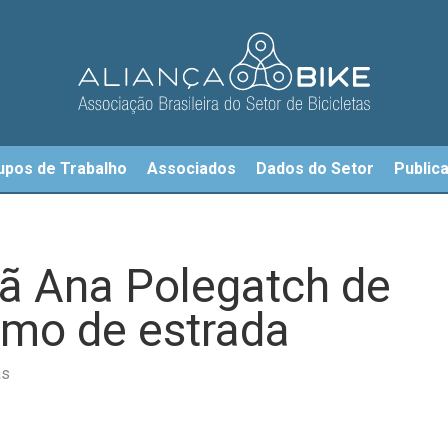
upos de Trabalho
Associados
Dados do Setor
Public
ã Ana Polegatch de
ismo de estrada
as