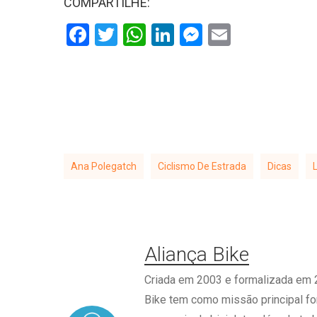
COMPARTILHE:
Facebook
Twitter
WhatsApp
LinkedIn
Messenger
Email
Ana Polegatch
Ciclismo De Estrada
Dicas
Aliança Bike
Criada em 2003 e formalizada em 2
Bike tem como missão principal for