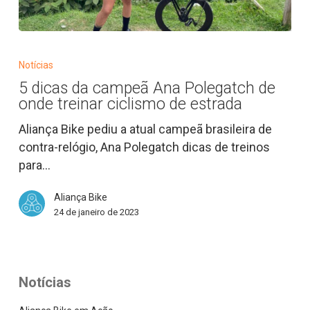
5
dicas
Notícias
da
5 dicas da campeã Ana Polegatch de
campeã
onde treinar ciclismo de estrada
Ana
Polegatch
Aliança Bike pediu a atual campeã brasileira de
de
contra-relógio, Ana Polegatch dicas de treinos
onde
para…
treinar
Aliança Bike
ciclismo
24 de janeiro de 2023
de
estrada
Notícias