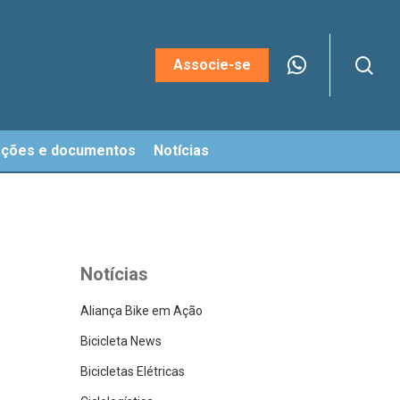
sea
Menu
Associe-se
ações e documentos
Notícias
Notícias
Aliança Bike em Ação
Bicicleta News
Bicicletas Elétricas