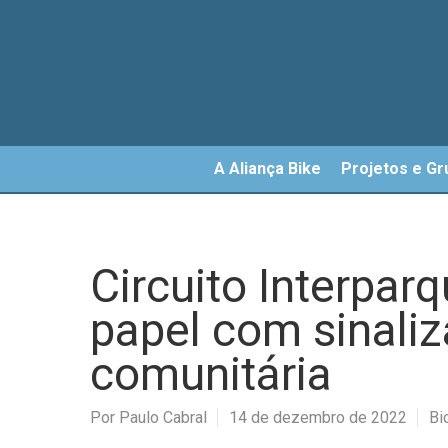
Skip
to
main
content
A Aliança Bike
Projetos e Gr
Circuito Interpar
papel com sinali
comunitária
Por
Paulo Cabral
14 de dezembro de 2022
Bi