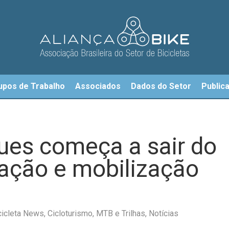
upos de Trabalho
Associados
Dados do Setor
Public
ques começa a sair do
zação e mobilização
cicleta News
,
Cicloturismo
,
MTB e Trilhas
,
Notícias