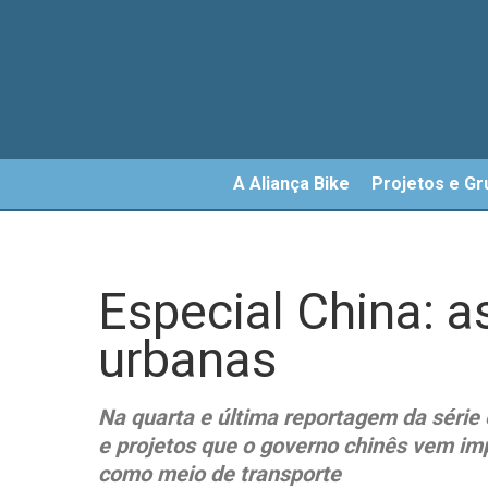
Skip
to
main
content
A Aliança Bike
Projetos e Gr
Especial China: 
urbanas
Na quarta e última reportagem da série 
e projetos que o governo chinês vem imp
como meio de transporte