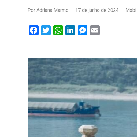
Por
Adriana Marmo
17 de junho de 2024
Mobi
Facebook
Twitter
WhatsApp
LinkedIn
Messenger
Email
Hit enter to search or ESC to close