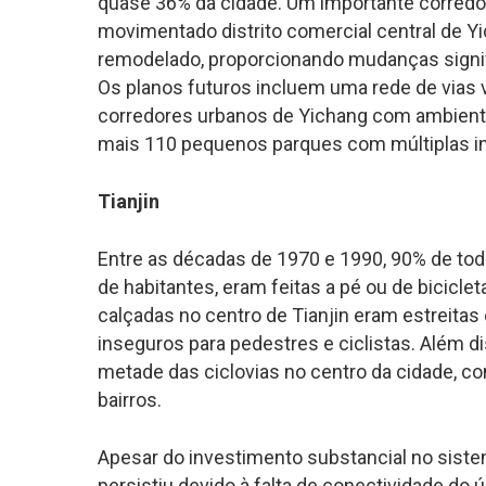
quase 36% da cidade. Um importante corredor 
movimentado distrito comercial central de Yi
remodelado, proporcionando mudanças signif
Os planos futuros incluem uma rede de vias 
corredores urbanos de Yichang com ambiente
mais 110 pequenos parques com múltiplas in
Tianjin
Entre as décadas de 1970 e 1990, 90% de tod
de habitantes, eram feitas a pé ou de bicicl
calçadas no centro de Tianjin eram estreitas
inseguros para pedestres e ciclistas. Além d
metade das ciclovias no centro da cidade, co
bairros.
Apesar do investimento substancial no siste
persistiu devido à falta de conectividade do 