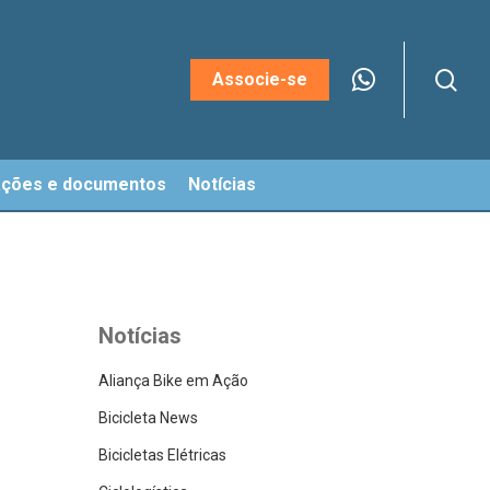
sea
Menu
Associe-se
ações e documentos
Notícias
Notícias
Aliança Bike em Ação
Bicicleta News
Bicicletas Elétricas