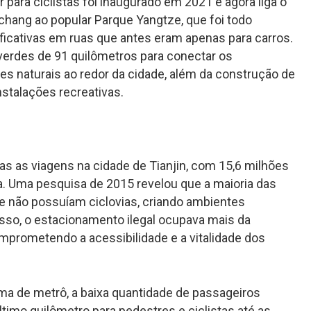
para ciclistas foi inaugurado em 2021 e agora liga o
chang ao popular Parque Yangtze, que foi todo
icativas em ruas que antes eram apenas para carros.
verdes de 91 quilômetros para conectar os
s naturais ao redor da cidade, além da construção de
stalações recreativas.
as as viagens na cidade de Tianjin, com 15,6 milhões
eta. Uma pesquisa de 2015 revelou que a maioria das
 e não possuíam ciclovias, criando ambientes
isso, o estacionamento ilegal ocupava mais da
mprometendo a acessibilidade e a vitalidade dos
ma de metrô, a baixa quantidade de passageiros
último quilômetro para pedestres e ciclistas até as