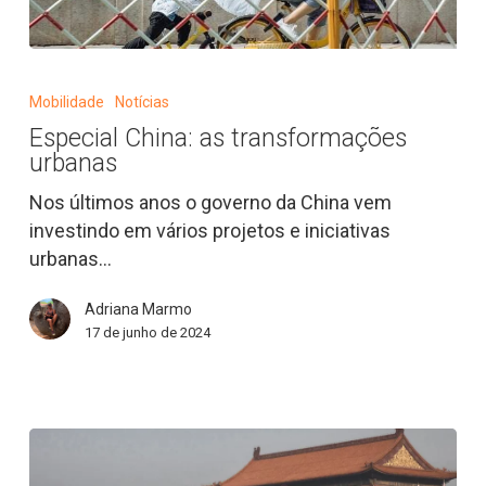
Especial
China:
Mobilidade
Notícias
as
Especial China: as transformações
transformações
urbanas
urbanas
Nos últimos anos o governo da China vem
investindo em vários projetos e iniciativas
urbanas…
Adriana Marmo
17 de junho de 2024