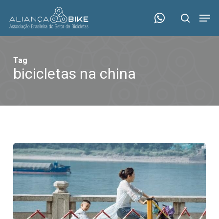
Skip
Menu
Men
to
search
main
content
Tag
bicicletas na china