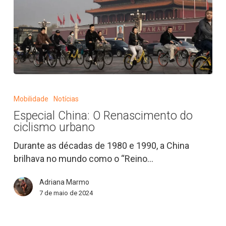
Especial
China:
Mobilidade
Notícias
O
Especial China: O Renascimento do
Renascimento
ciclismo urbano
do
ciclismo
Durante as décadas de 1980 e 1990, a China
urbano
brilhava no mundo como o “Reino…
Adriana Marmo
7 de maio de 2024