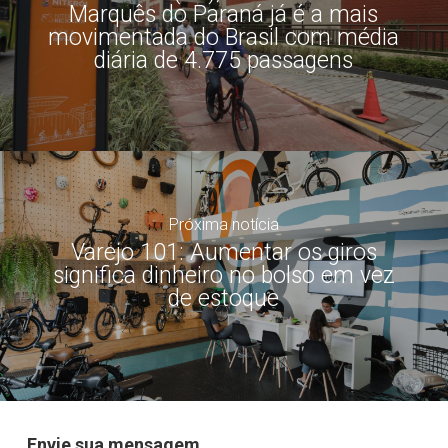
Marquês do Paraná já é a mais
movimentada do Brasil com média
diária de 4.775 passagens
Próxima notícia
Varejo 101: Aumentar os giros
significa dinheiro no bolso em vez
de estoque
Envie sua mensagem