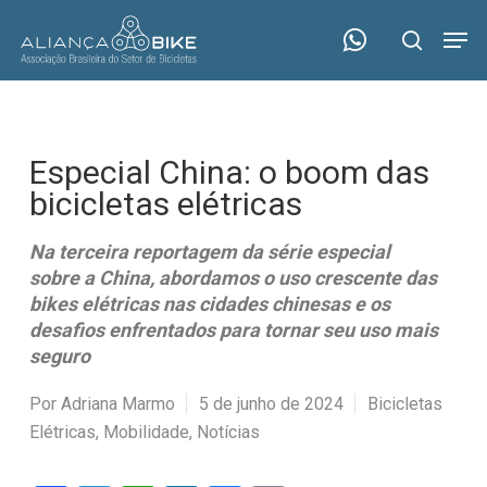
Skip
Menu
Men
to
search
main
content
Especial China: o boom das
bicicletas elétricas
Na terceira reportagem da série especial
sobre a China, abordamos o uso crescente das
bikes elétricas nas cidades chinesas e os
desafios enfrentados para tornar seu uso mais
seguro
Por
Adriana Marmo
5 de junho de 2024
Bicicletas
Elétricas
,
Mobilidade
,
Notícias