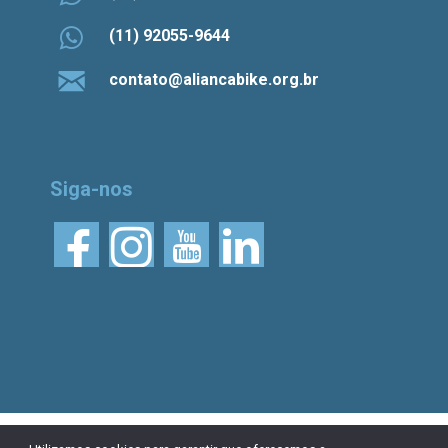
(11) 92055-9644
contato@aliancabike.org.br
Siga-nos
© 2026 Aliança Bike.
Esta obra está licenciada