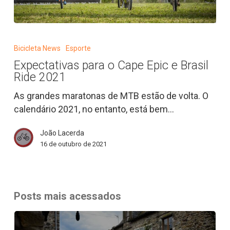
Expectativas
para
Bicicleta News
Esporte
o
Expectativas para o Cape Epic e Brasil
Cape
Ride 2021
Epic
e
As grandes maratonas de MTB estão de volta. O
Brasil
calendário 2021, no entanto, está bem…
Ride
João Lacerda
2021
16 de outubro de 2021
Posts mais acessados