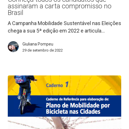
Conheça
assinaram a carta compromisso no
todos
Brasil
os
A Campanha Mobilidade Sustentável nas Eleições
candidatos
chega a sua 5ª edição em 2022 e articula…
que
assinaram
Giuliana Pompeu
a
29 de setembro de 2022
carta
compromisso
no
Brasil