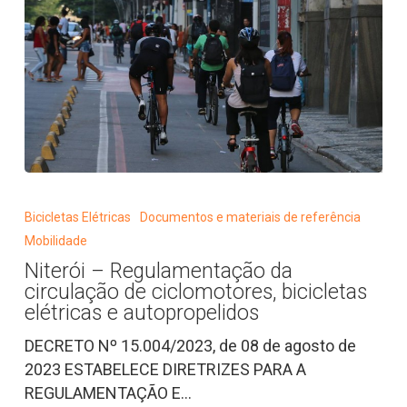
Niterói
–
Bicicletas Elétricas
Documentos e materiais de referência
Regulamentação
Mobilidade
da
Niterói – Regulamentação da
circulação
circulação de ciclomotores, bicicletas
de
elétricas e autopropelidos
ciclomotores,
DECRETO Nº 15.004/2023, de 08 de agosto de
bicicletas
2023 ESTABELECE DIRETRIZES PARA A
elétricas
REGULAMENTAÇÃO E…
e