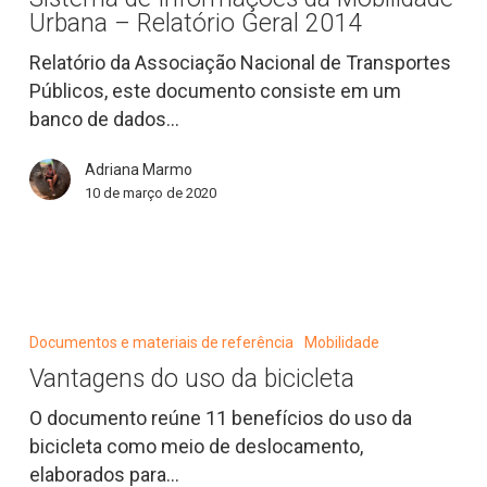
da
Urbana – Relatório Geral 2014
Mobilidade
Urbana
Relatório da Associação Nacional de Transportes
–
Públicos, este documento consiste em um
Relatório
banco de dados…
Geral
Adriana Marmo
2014
10 de março de 2020
Vantagens
do
Documentos e materiais de referência
Mobilidade
uso
Vantagens do uso da bicicleta
da
bicicleta
O documento reúne 11 benefícios do uso da
bicicleta como meio de deslocamento,
elaborados para…