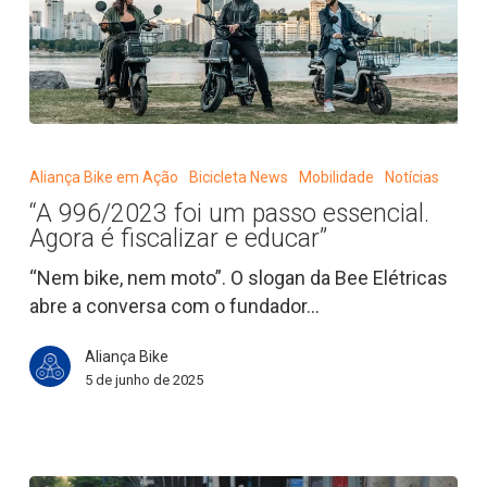
“A
996/2023
Aliança Bike em Ação
Bicicleta News
Mobilidade
Notícias
foi
“A 996/2023 foi um passo essencial.
um
Agora é fiscalizar e educar”
passo
essencial.
“Nem bike, nem moto”. O slogan da Bee Elétricas
Agora
abre a conversa com o fundador…
é
Aliança Bike
fiscalizar
5 de junho de 2025
e
educar”