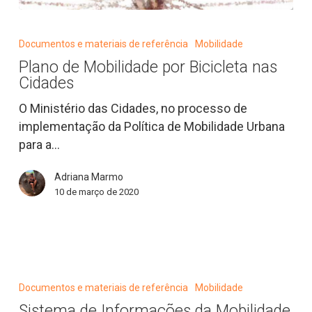
Plano
de
Documentos e materiais de referência
Mobilidade
Mobilidade
Plano de Mobilidade por Bicicleta nas
por
Cidades
Bicicleta
nas
O Ministério das Cidades, no processo de
Cidades
implementação da Política de Mobilidade Urbana
para a…
Adriana Marmo
10 de março de 2020
Sistema
de
Documentos e materiais de referência
Mobilidade
Informações
Sistema de Informações da Mobilidade