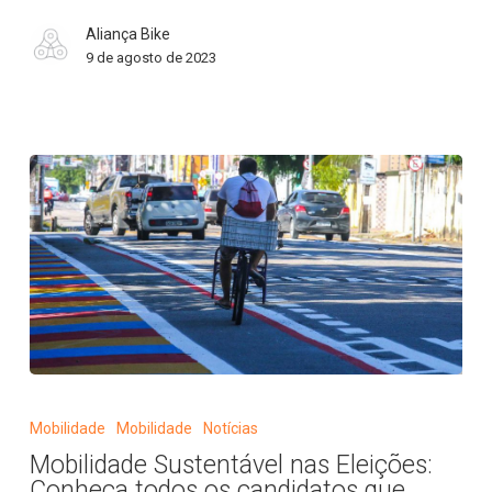
autopropelidos
Aliança Bike
9 de agosto de 2023
Mobilidade
Sustentável
Mobilidade
Mobilidade
Notícias
nas
Mobilidade Sustentável nas Eleições:
Eleições:
Conheça todos os candidatos que