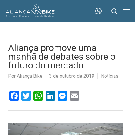
Skip
Menu
Men
to
search
main
content
Aliança promove uma
manhã de debates sobre o
futuro do mercado
Por
Aliança Bike
3 de outubro de 2019
Notícias
Facebook
Twitter
WhatsApp
LinkedIn
Messenger
Email