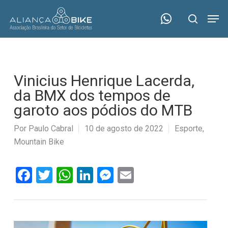
Skip
Menu
Men
to
search
main
content
Vinicius Henrique Lacerda,
da BMX dos tempos de
garoto aos pódios do MTB
Por
Paulo Cabral
10 de agosto de 2022
Esporte
,
Mountain Bike
Facebook
Twitter
WhatsApp
LinkedIn
Messenger
Email