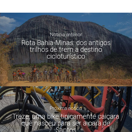
Notícia anterior
Rota Bahia-Minas: dos antigos
trilhos de trem a destino
cicloturístico
Próxima notícia
Treze, uma bike tipicamente caiçara
que nasceu para ser a cara de
Santos