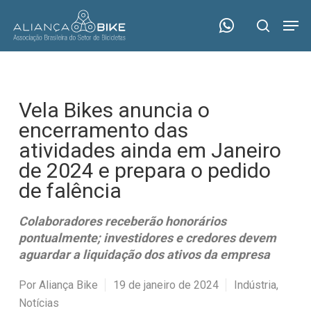
Skip
Menu
Men
to
search
main
content
Vela Bikes anuncia o
encerramento das
atividades ainda em Janeiro
de 2024 e prepara o pedido
de falência
Colaboradores receberão honorários
pontualmente; investidores e credores devem
aguardar a liquidação dos ativos da empresa
Por
Aliança Bike
19 de janeiro de 2024
Indústria
,
Notícias