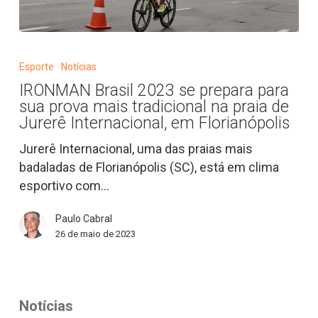
IRONMAN
Brasil
Esporte
Notícias
2023
IRONMAN Brasil 2023 se prepara para
se
sua prova mais tradicional na praia de
prepara
Jurerê Internacional, em Florianópolis
para
Jurerê Internacional, uma das praias mais
sua
badaladas de Florianópolis (SC), está em clima
prova
esportivo com…
mais
tradicional
Paulo Cabral
na
26 de maio de 2023
praia
de
Jurerê
Internacional,
Notícias
em