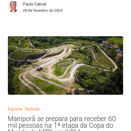
Paulo Cabral
2024
28 de fevereiro de 2024
da
Copa
do
Mundo
de
MTB
Mairiporã
se
Esporte
Notícias
prepara
Mairiporã se prepara para receber 60
para
mil pessoas na 1ª etapa da Copa do
receber