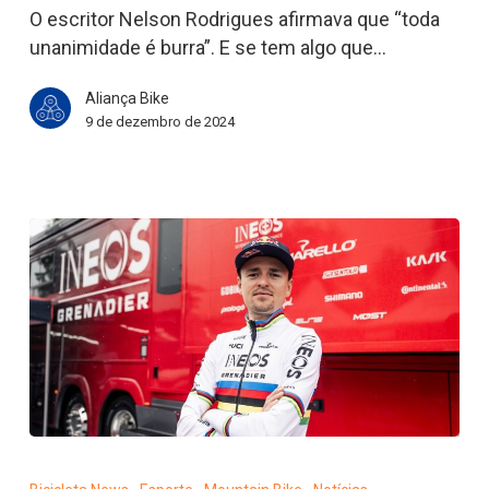
bike
O escritor Nelson Rodrigues afirmava que “toda
de
unanimidade é burra”. E se tem algo que…
todos
Aliança Bike
os
9 de dezembro de 2024
tempos
Tom
Pidcock