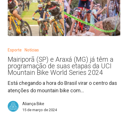
Mairiporã
(SP)
Esporte
Notícias
e
Mairiporã (SP) e Araxá (MG) já têm a
Araxá
programação de suas etapas da UCI
(MG)
Mountain Bike World Series 2024
já
Está chegando a hora do Brasil virar o centro das
têm
atenções do mountain bike com…
a
programação
Aliança Bike
de
15 de março de 2024
suas
etapas