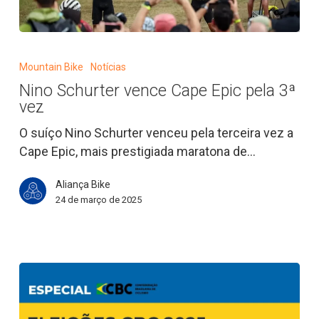
Nino
Schurter
Mountain Bike
Notícias
vence
Nino Schurter vence Cape Epic pela 3ª
Cape
vez
Epic
pela
O suíço Nino Schurter venceu pela terceira vez a
3ª
Cape Epic, mais prestigiada maratona de…
vez
Aliança Bike
24 de março de 2025