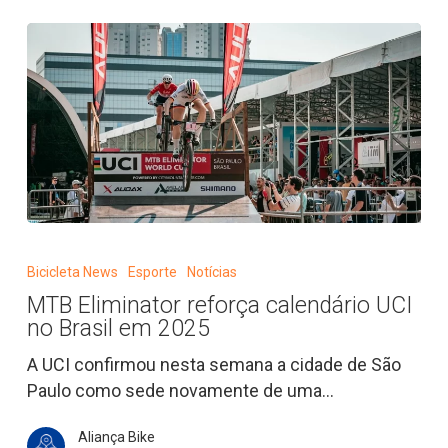
MTB
Eliminator
Bicicleta News
Esporte
Notícias
reforça
MTB Eliminator reforça calendário UCI
calendário
no Brasil em 2025
UCI
no
A UCI confirmou nesta semana a cidade de São
Brasil
Paulo como sede novamente de uma…
em
Aliança Bike
2025