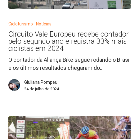
Circuito
Vale
Cicloturismo
Notícias
Europeu
Circuito Vale Europeu recebe contador
recebe
pelo segundo ano e registra 33% mais
contador
ciclistas em 2024
pelo
O contador da Aliança Bike segue rodando o Brasil
segundo
e os últimos resultados chegaram do…
ano
e
Giuliana Pompeu
registra
24 de julho de 2024
33%
mais
ciclistas
em
2024