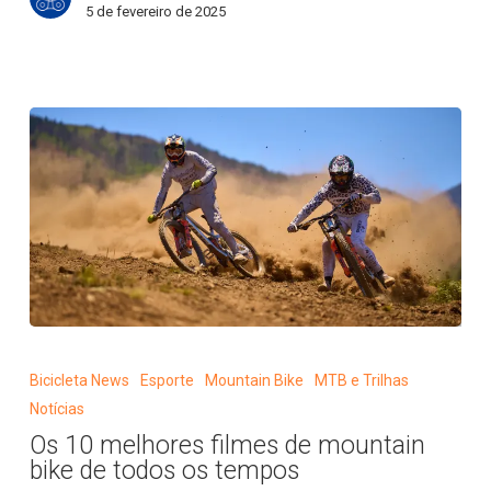
5 de fevereiro de 2025
Os
10
Bicicleta News
Esporte
Mountain Bike
MTB e Trilhas
melhores
Notícias
filmes
Os 10 melhores filmes de mountain
de
bike de todos os tempos
mountain