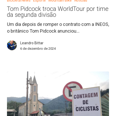
Bicicleta News
Esporte
Mountain Bike
Notícias
troca
Tom Pidcock troca WorldTour por time
WorldTour
da segunda divisão
por
time
Um dia depois de romper o contrato com a INEOS,
da
o britânico Tom Pidcock anunciou…
segunda
Leandro Bittar
divisão
6 de dezembro de 2024