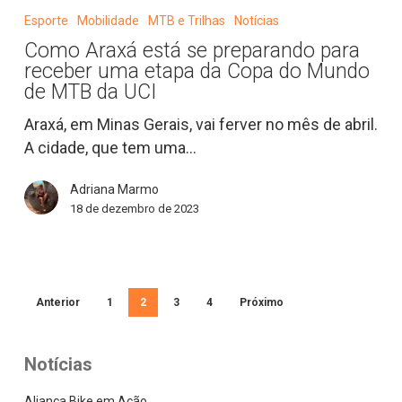
Araxá
Esporte
Mobilidade
MTB e Trilhas
Notícias
está
Como Araxá está se preparando para
se
receber uma etapa da Copa do Mundo
preparando
de MTB da UCI
para
Araxá, em Minas Gerais, vai ferver no mês de abril.
receber
A cidade, que tem uma…
uma
etapa
Adriana Marmo
da
18 de dezembro de 2023
Copa
do
Mundo
de
Anterior
1
2
3
4
Próximo
MTB
da
UCI
Notícias
Aliança Bike em Ação