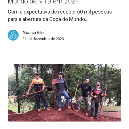
Mundo de MTB em 2024
60
Com a expectativa de receber 60 mil pessoas
mil
para a abertura da Copa do Mundo…
pessoas
na
Aliança Bike
1ª
21 de dezembro de 2023
etapa
da
Copa
do
Mundo
de
MTB
em
2024
Como