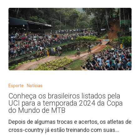
da
UCI
Mountain
Bike
World
Series
2024
Conheça
os
Esporte
Notícias
brasileiros
Conheça os brasileiros listados pela
listados
UCI para a temporada 2024 da Copa
pela
do Mundo de MTB
UCI
Depois de algumas trocas e acertos, os atletas de
para
cross-country já estão treinando com suas…
a
temporada