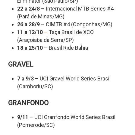
Eliminator (São Paulo/SP)
22 a 24/8
– Internacional MTB Series #4
(Pará de Minas/MG)
26 a 28/9
– CIMTB #4 (Congonhas/MG)
11 a 12/10
–
Taça Brasil de XCO
(Araçoiaba da Serra/SP)
18 a 25/10
– Brasil Ride Bahia
GRAVEL
7 a 9/3
– UCI Gravel World Series Brasil
(Camboriu/SC)
GRANFONDO
9/11
– UCI Granfondo World Series Brasil
(Pomerode/SC)