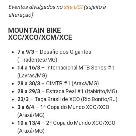
Eventos divulgados no
site UCI
(sujeito à
alteração)
MOUNTAIN BIKE
XCC/XCO/XCM/XCE
7 a 9/3
– Desafio dos Gigantes
(Tiradentes/MG)
14 a 16/3
– Internacional MTB Series #1
(Lavras/MG)
28 a 30/3
– CIMTB #1 (Araxá/MG)
28 a 29/3
– Estrada Real #1 (Itabirito/MG)
23/3
–
Taça Brasil de XCO (Rio Bonito/RJ)
3 a 6/4
– 1ª Copa do Mundo XCC/XCO
(Araxá/MG)
10 a 13/4
– 2ª Copa do Mundo XCC/XCO
(Araxá/MG)