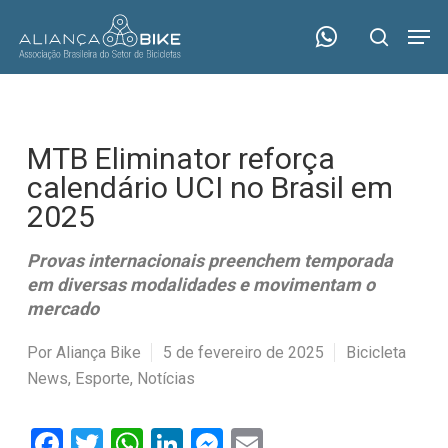
Skip
Menu
Men
to
search
main
content
MTB Eliminator reforça
calendário UCI no Brasil em
2025
Provas internacionais preenchem temporada
em diversas modalidades e movimentam o
mercado
Por
Aliança Bike
5 de fevereiro de 2025
Bicicleta
News
,
Esporte
,
Notícias
Facebook
Twitter
WhatsApp
LinkedIn
Messenger
Email