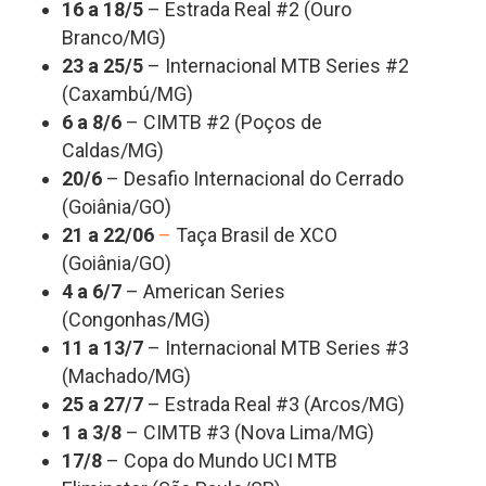
16 a 18/5
– Estrada Real #2 (Ouro
Branco/MG)
23 a 25/5
– Internacional MTB Series #2
(Caxambú/MG)
6 a 8/6
– CIMTB #2 (Poços de
Caldas/MG)
20/6
– Desafio Internacional do Cerrado
(Goiânia/GO)
21 a 22/06
–
Taça Brasil de XCO
(Goiânia/GO)
4 a 6/7
– American Series
(Congonhas/MG)
11 a 13/7
– Internacional MTB Series #3
(Machado/MG)
25 a 27/7
– Estrada Real #3 (Arcos/MG)
1 a 3/8
– CIMTB #3 (Nova Lima/MG)
17/8
– Copa do Mundo UCI MTB