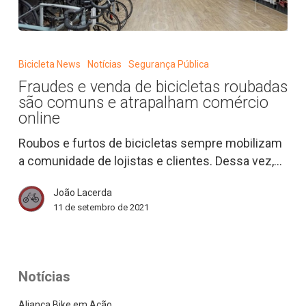
Fraudes
e
Bicicleta News
Notícias
Segurança Pública
venda
Fraudes e venda de bicicletas roubadas
de
são comuns e atrapalham comércio
bicicletas
online
roubadas
Roubos e furtos de bicicletas sempre mobilizam
são
a comunidade de lojistas e clientes. Dessa vez,…
comuns
e
João Lacerda
atrapalham
11 de setembro de 2021
comércio
online
Notícias
Aliança Bike em Ação