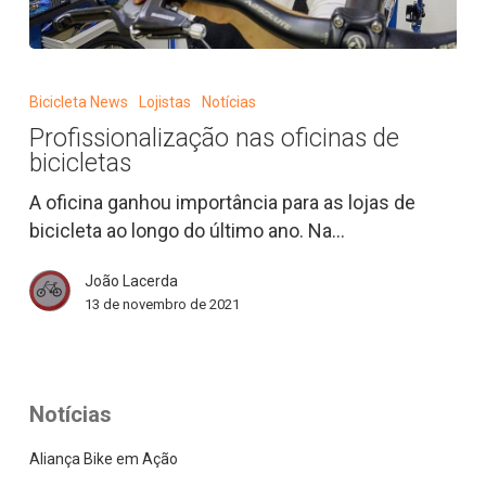
Profissionalização
nas
Bicicleta News
Lojistas
Notícias
oficinas
Profissionalização nas oficinas de
de
bicicletas
bicicletas
A oficina ganhou importância para as lojas de
bicicleta ao longo do último ano. Na…
João Lacerda
13 de novembro de 2021
Notícias
Aliança Bike em Ação