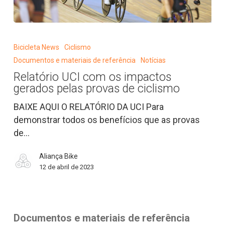
Relatório
UCI
Bicicleta News
Ciclismo
com
Documentos e materiais de referência
Notícias
os
Relatório UCI com os impactos
impactos
gerados pelas provas de ciclismo
gerados
pelas
BAIXE AQUI O RELATÓRIO DA UCI Para
provas
demonstrar todos os benefícios que as provas
de
de…
ciclismo
Aliança Bike
12 de abril de 2023
Documentos e materiais de referência