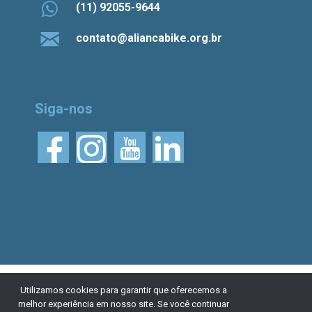
(11) 92055-9644
contato@aliancabike.org.br
Siga-nos
© 2026 Aliança Bike.
Esta obra está licenciada
Utilizamos cookies para garantir que oferecemos a
melhor experiência em nosso site. Se você continuar
com uma Licença Creative Commons Atribuição 4.0