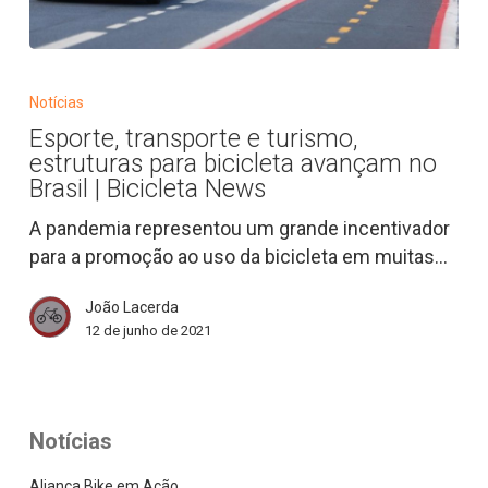
Esporte,
transporte
Notícias
e
Esporte, transporte e turismo,
turismo,
estruturas para bicicleta avançam no
estruturas
Brasil | Bicicleta News
para
A pandemia representou um grande incentivador
bicicleta
para a promoção ao uso da bicicleta em muitas…
avançam
no
João Lacerda
Brasil
12 de junho de 2021
|
Bicicleta
News
Notícias
Aliança Bike em Ação