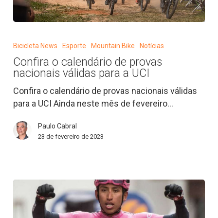
Confira
o
Bicicleta News
Esporte
Mountain Bike
Notícias
calendário
Confira o calendário de provas
de
nacionais válidas para a UCI
provas
nacionais
Confira o calendário de provas nacionais válidas
válidas
para a UCI Ainda neste mês de fevereiro…
para
Paulo Cabral
a
23 de fevereiro de 2023
UCI