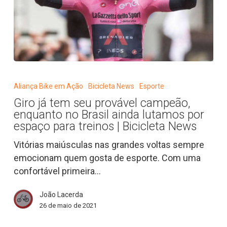
Giro
já
Aliança Bike em Ação
Bicicleta News
Esporte
tem
Giro já tem seu provável campeão,
seu
enquanto no Brasil ainda lutamos por
provável
espaço para treinos | Bicicleta News
campeão,
Vitórias maiúsculas nas grandes voltas sempre
enquanto
emocionam quem gosta de esporte. Com uma
no
confortável primeira…
Brasil
ainda
João Lacerda
lutamos
26 de maio de 2021
por
espaço