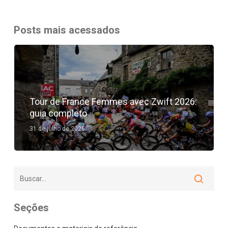
para
treinos
Posts mais acessados
|
Bicicleta
News
Tour de France Femmes avec Zwift 2026:
guia completo
31 de julho de 2026
Seções