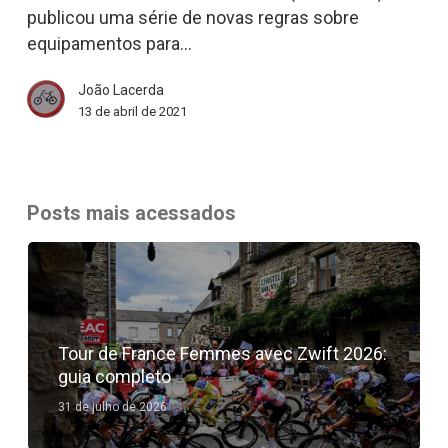
publicou uma série de novas regras sobre
elétricas,
equipamentos para…
ciclomotores
e
João Lacerda
cicloelétricos
13 de abril de 2021
|
Bicicleta
News
Posts mais acessados
Tour de France Femmes avec Zwift 2026:
guia completo
31 de julho de 2026