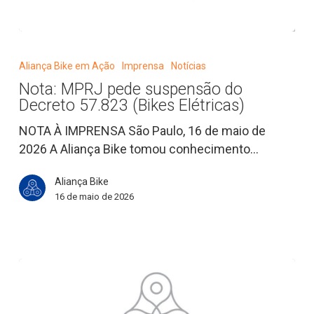
Nota:
MPRJ
Aliança Bike em Ação
Imprensa
Notícias
pede
Nota: MPRJ pede suspensão do
suspensão
Decreto 57.823 (Bikes Elétricas)
do
Decreto
NOTA À IMPRENSA São Paulo, 16 de maio de
57.823
2026 A Aliança Bike tomou conhecimento…
(Bikes
Aliança Bike
Elétricas)
16 de maio de 2026