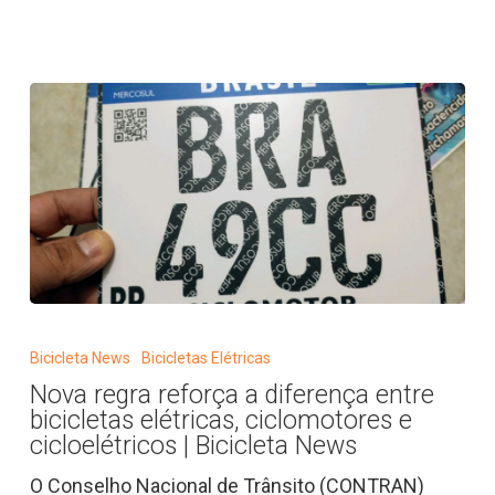
Nova
regra
Bicicleta News
Bicicletas Elétricas
reforça
Nova regra reforça a diferença entre
a
bicicletas elétricas, ciclomotores e
diferença
cicloelétricos | Bicicleta News
entre
O Conselho Nacional de Trânsito (CONTRAN)
bicicletas