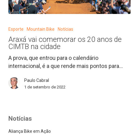
Araxá
vai
Esporte
Mountain Bike
Notícias
comemorar
Araxá vai comemorar os 20 anos de
os
CIMTB na cidade
20
anos
A prova, que entrou para o calendário
de
internacional, é a que rende mais pontos para…
CIMTB
Paulo Cabral
na
1 de setembro de 2022
cidade
Notícias
Aliança Bike em Ação