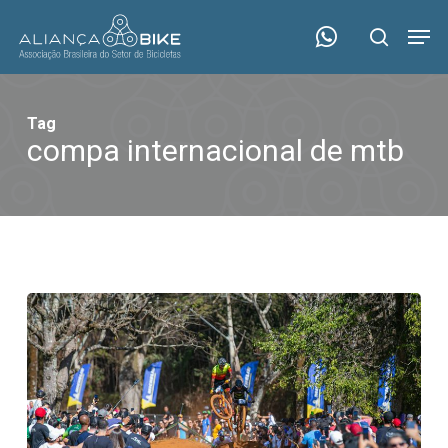
Skip
Menu
Men
to
search
main
content
Tag
compa internacional de mtb