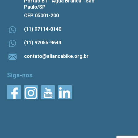
Portão B1 - Água Branca - São
Paulo/SP
CEP 05001-200
(11) 97114-0140
(11) 92055-9644
contato@aliancabike.org.br
Siga-nos