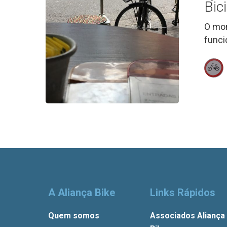
para
Bic
ajudar
O mom
o
funci
comércio
e
os
restaurante
|
Bicicleta
News
A Aliança Bike
Links Rápidos
Quem somos
Associados Aliança